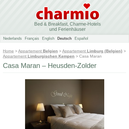
Bed & Breakfast, Charme-Hotels
und Ferienhäuser
Nederlands
Français
English
Deutsch
Español
Home
>
Appartement
Belgien
>
Appartement
Limburg (Belgien)
>
Appartement
Limburgischen Kempen
> Casa Maran
Casa Maran – Heusden-Zolder