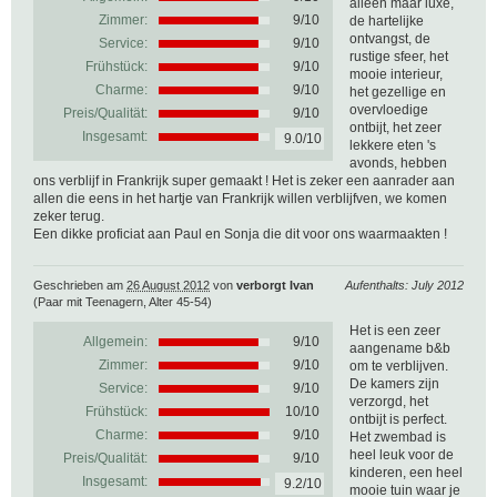
alleen maar luxe,
Zimmer:
9/10
de hartelijke
ontvangst, de
Service:
9/10
rustige sfeer, het
Frühstück:
9/10
mooie interieur,
Charme:
9/10
het gezellige en
overvloedige
Preis/Qualität:
9/10
ontbijt, het zeer
Insgesamt:
9.0/10
lekkere eten 's
avonds, hebben
ons verblijf in Frankrijk super gemaakt ! Het is zeker een aanrader aan
allen die eens in het hartje van Frankrijk willen verblijfven, we komen
zeker terug.
Een dikke proficiat aan Paul en Sonja die dit voor ons waarmaakten !
Geschrieben am
26 August 2012
von
verborgt Ivan
Aufenthalts: July 2012
(Paar mit Teenagern, Alter 45-54)
Het is een zeer
Allgemein:
9
/
10
aangename b&b
Zimmer:
9/10
om te verblijven.
De kamers zijn
Service:
9/10
verzorgd, het
Frühstück:
10/10
ontbijt is perfect.
Charme:
9/10
Het zwembad is
heel leuk voor de
Preis/Qualität:
9/10
kinderen, een heel
Insgesamt:
9.2/10
mooie tuin waar je