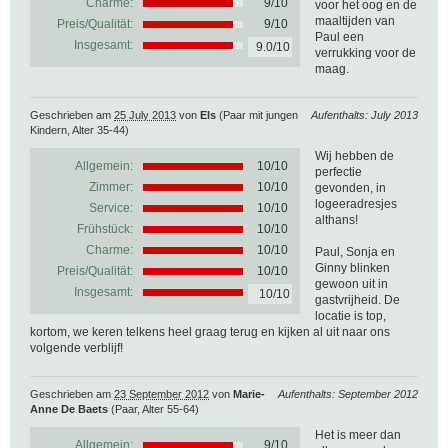
Charme:
9/10
voor het oog en de
maaltijden van
Preis/Qualität:
9/10
Paul een
Insgesamt:
9.0/10
verrukking voor de
maag.
Geschrieben am
25 July 2013
von
Els
(Paar mit jungen
Aufenthalts: July 2013
Kindern, Alter 35-44)
Wij hebben de
Allgemein:
10
/
10
perfectie
Zimmer:
10/10
gevonden, in
logeeradresjes
Service:
10/10
althans!
Frühstück:
10/10
Charme:
10/10
Paul, Sonja en
Ginny blinken
Preis/Qualität:
10/10
gewoon uit in
Insgesamt:
10/10
gastvrijheid. De
locatie is top,
kortom, we keren telkens heel graag terug en kijken al uit naar ons
volgende verblijf!
Geschrieben am
23 September 2012
von
Marie-
Aufenthalts: September 2012
Anne De Baets
(Paar, Alter 55-64)
Het is meer dan
Allgemein:
9
/
10