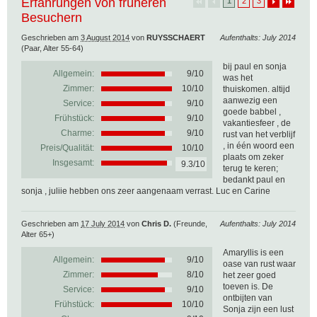
Erfahrungen von früheren
1
2
3
Besuchern
Geschrieben am
3 August 2014
von
RUYSSCHAERT
Aufenthalts: July 2014
(Paar, Alter 55-64)
bij paul en sonja
Allgemein:
9
/
10
was het
Zimmer:
10/10
thuiskomen. altijd
aanwezig een
Service:
9/10
goede babbel ,
Frühstück:
9/10
vakantiesfeer , de
Charme:
9/10
rust van het verblijf
, in één woord een
Preis/Qualität:
10/10
plaats om zeker
Insgesamt:
9.3/10
terug te keren;
bedankt paul en
sonja , juliie hebben ons zeer aangenaam verrast. Luc en Carine
Geschrieben am
17 July 2014
von
Chris D.
(Freunde,
Aufenthalts: July 2014
Alter 65+)
Amaryllis is een
Allgemein:
9
/
10
oase van rust waar
Zimmer:
8/10
het zeer goed
toeven is. De
Service:
9/10
ontbijten van
Frühstück:
10/10
Sonja zijn een lust