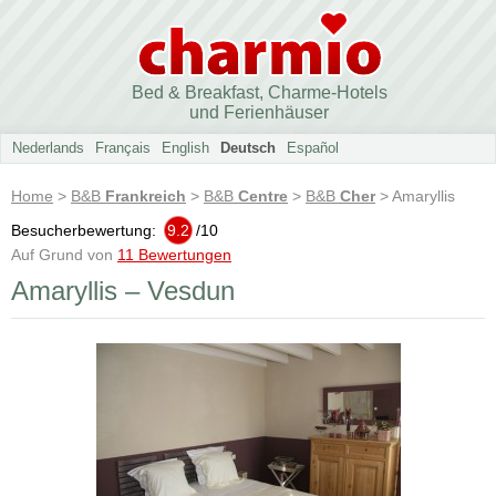
Bed & Breakfast, Charme-Hotels
und Ferienhäuser
Nederlands
Français
English
Deutsch
Español
Home
>
B&B
Frankreich
>
B&B
Centre
>
B&B
Cher
> Amaryllis
Besucherbewertung:
9.2
/
10
Auf Grund von
11 Bewertungen
Amaryllis – Vesdun