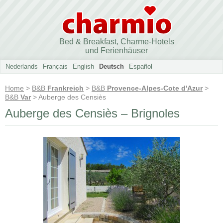
Bed & Breakfast, Charme-Hotels
und Ferienhäuser
Nederlands
Français
English
Deutsch
Español
Home
>
B&B
Frankreich
>
B&B
Provence-Alpes-Cote d'Azur
>
B&B
Var
> Auberge des Censiès
Auberge des Censiès – Brignoles