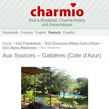
Bed & Breakfast, Charme-Hotels
und Ferienhäuser
Nederlands
Français
English
Deutsch
Español
Home
>
B&B
Frankreich
>
B&B
Provence-Alpes-Cote d'Azur
>
B&B
Alpes-Maritimes
> Aux Sources
Aux Sources – Gattières (Cote d'Azur)