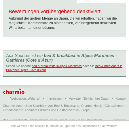
Bewertungen vorübergehend deaktiviert
Aufgrund der großen Menge an Spam, die wir erhalten, haben wir die
Möglichkeit, Kommentare zu hinterlassen, vorübergehend deaktiviert.
Wir arbeiten an einer Lösung.
Aux Sources ist ein
bed & breakfast in Alpes-Maritimes -
Gattières (Cote d'Azur)
Sehen Sie andere
bed & breakfasts in Alpes-Maritimes
oder alle
bed & breakfasts in
Provence-Alpes-Cote d'Azur
.
Webdesign:
Webcraft
•
Impressum
•
Verwalten Sie hier Ihre Daten
•
Kontakt
Charmio bietet einen Überblick von Bed & Breakfasts, Charme-Hotels, Gästezimmern,
Ferienhäusern, chambres d'hôtes und Gasthäusern in Europa.
Bed & breakfasts, charmehotels en vakantiehuizen
(in het Nederlands)
•
Chambres
d'hôtes, hôtels de charme et logements de vacances
(en français)
•
Bed &
This website uses cookies to ensure you get the best experience on our website.
breakfasts, charming hotels and holiday accommodations
(in English)
•
Bed &