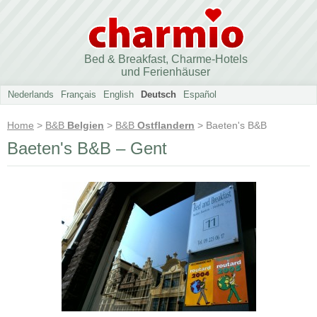
Bed & Breakfast, Charme-Hotels
und Ferienhäuser
Nederlands
Français
English
Deutsch
Español
Home
>
B&B
Belgien
>
B&B
Ostflandern
> Baeten's B&B
Baeten's B&B – Gent