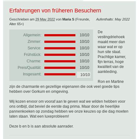
Erfahrungen von früheren Besuchern
Geschrieben am
29 May 2022
von
Maria S
(Freunde,
Aufenthalts: May 2022
Alter 65+)
De
Allgemein:
10
/
10
vestingdriehoek
Zimmer:
10/10
maakt meer dan
waar wat er op
Service:
10/10
hun site staat.
Frühstück:
10/10
Prachtige kamer,
Charme:
10/10
fijn terras, hoge
kwaliteit van de
Preis/Qualität:
10/10
aankleding.
Insgesamt:
10/10
Ron en Martine
zijn de charmante en gezellige eigenaren die ook veel goede tips
hebben over Gorkum en omgeving.
Wij kozen ervoor om vooraf aan te geven wat we wilden hebben voor
ons ontbijt, dat beviel de eerste dag prima. Maar door de heerlijke
pannenkoeken op zondag hebben we onze keuzes op die dag moeten
laten staan. Wat een luxeprobleem!
Deze b en b is aan absolute aanrader.