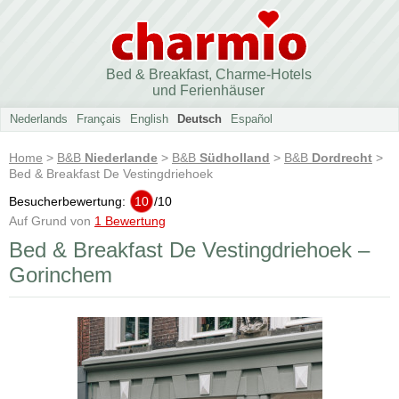
Bed & Breakfast, Charme-Hotels
und Ferienhäuser
Nederlands
Français
English
Deutsch
Español
Home
>
B&B
Niederlande
>
B&B
Südholland
>
B&B
Dordrecht
>
Bed & Breakfast De Vestingdriehoek
Besucherbewertung:
10
/
10
Auf Grund von
1 Bewertung
Bed & Breakfast De Vestingdriehoek –
Gorinchem