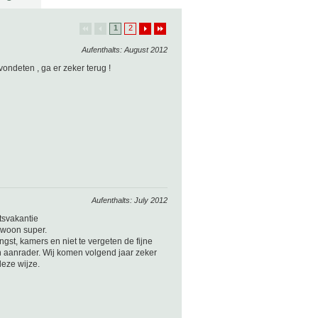
1
2
Aufenthalts: August 2012
vondeten , ga er zeker terug !
Aufenthalts: July 2012
etsvakantie
ewoon super.
angst, kamers en niet te vergeten de fijne
n aanrader. Wij komen volgend jaar zeker
deze wijze.