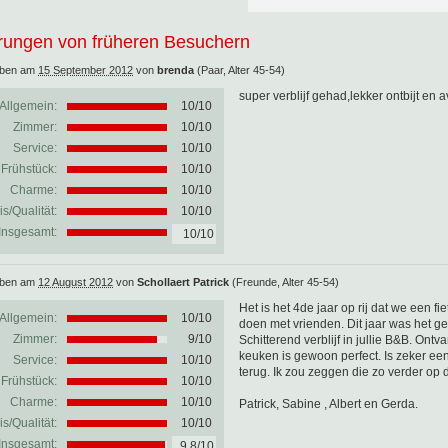
rungen von früheren Besuchern
eben am
15 September 2012
von
brenda
(Paar, Alter 45-54)
super verblijf gehad,lekker ontbijt en a
Allgemein:
10
/
10
Zimmer:
10/10
Service:
10/10
Frühstück:
10/10
Charme:
10/10
is/Qualität:
10/10
Insgesamt:
10/10
eben am
12 August 2012
von
Schollaert Patrick
(Freunde, Alter 45-54)
Het is het 4de jaar op rij dat we een fi
Allgemein:
10
/
10
doen met vrienden. Dit jaar was het g
Zimmer:
9/10
Schitterend verblijf in jullie B&B. Ontv
keuken is gewoon perfect. Is zeker ee
Service:
10/10
terug. Ik zou zeggen die zo verder op 
Frühstück:
10/10
Charme:
10/10
Patrick, Sabine , Albert en Gerda.
is/Qualität:
10/10
Insgesamt:
9.8/10