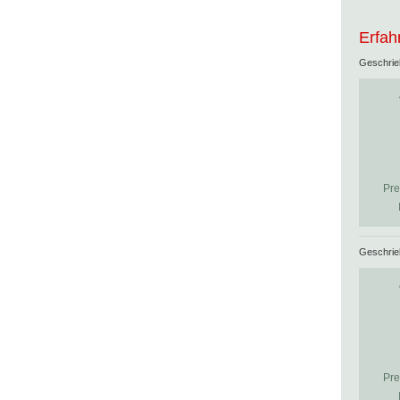
Erfah
Geschri
Pre
Geschri
Pre