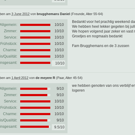
eben am
3 June 2012
von
brugghemans Daniel
(Freunde, Alter 55-64)
Bedankt voor het prachtig weekend dat
Allgemein:
10
/
10
We hebben heel lekker gegeten bij julli
Zimmer:
10/10
We hopen volgend jaar zeker en vast 
Groetjes en nogmaals bedankt
Service:
10/10
Frühstück:
10/10
Fam Brugghemans en de 3 zussen
Charme:
10/10
is/Qualität:
10/10
Insgesamt:
10/10
eben am
1 April 2012
von
de meyere R
(Paar, Alter 45-54)
we hebben genoten van ons verblijf e
Allgemein:
9
/
10
logeren
Zimmer:
9/10
Service:
10/10
Frühstück:
10/10
Charme:
10/10
is/Qualität:
9/10
Insgesamt:
9.5/10