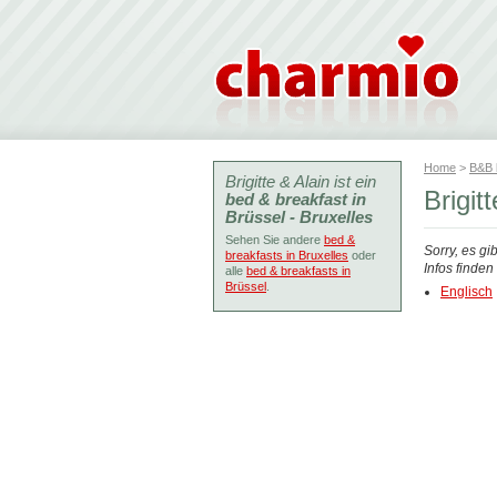
Home
>
B&B
Brigitte & Alain ist ein
Brigit
bed & breakfast in
Brüssel - Bruxelles
Sehen Sie andere
bed &
Sorry, es gi
breakfasts in Bruxelles
oder
Infos finde
alle
bed & breakfasts in
Brüssel
.
Englisch