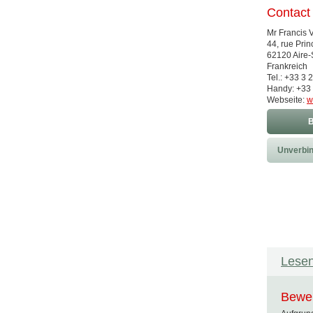
Contact
Mr Francis V
44, rue Pri
62120 Aire-
Frankreich
Tel.: +33 3 
Handy: +33 
Webseite:
w
B
Unverbin
Lesen
Bewer