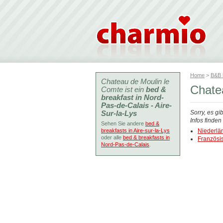
Home
>
B&B
Chateau de Moulin le
Chatea
Comte ist ein
bed &
breakfast in Nord-
Pas-de-Calais - Aire-
Sur-la-Lys
Sorry, es gi
Infos finde
Sehen Sie andere
bed &
breakfasts in Aire-sur-la-Lys
Niederlä
oder alle
bed & breakfasts in
Französi
Nord-Pas-de-Calais
.