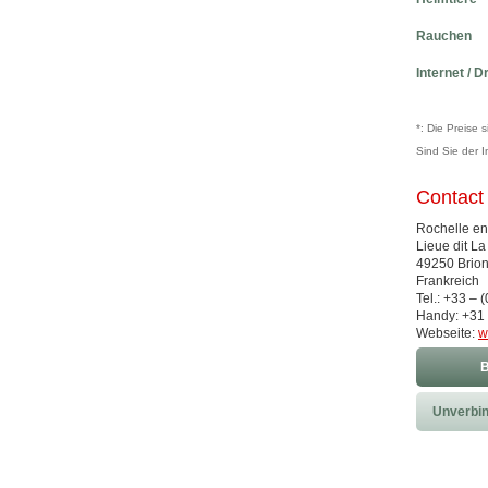
Rauchen
Internet / D
*: Die Preise 
Sind Sie der 
Contact
Rochelle en 
Lieue dit L
49250 Brio
Frankreich
Tel.: +33 – 
Handy: +31 
Webseite:
w
B
Unverbin