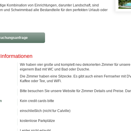
rtige Kombination von Einrichtungen, darunter Landschaft, sind
en und Schwimmbad alle Bestandteile für den perfekten Urlaub oder
uchungsanfrage
 Informationen
Wir haben vier große und komplett neu dekorierten Zimmer für unsere
eigenem Bad mit WC und Bad oder Dusche.
Die Zimmer haben eine Sitzecke. Es gibt auch einen Fernseher mit 
Kaffee oder Tee, und WiFi.
Bitte besuchen Sie unsere Website für Zimmer Details und Preise. Da
n
Kein credit cards bitte
einschließlich (nicht fur Calville)
kostenlose Parkplätze
Leider nicht erlaubt.