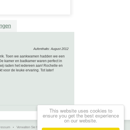
ungen
Aufenthalts: August 2012
n Erik. Toen we aankwamen hadden we een
e kamer en badkamer waren perfect in
m wij raden het iedereen aan! Rochelle en
 voor de leuke ervaring. Tot later!
This website uses cookies to
ensure you get the best experience
on our website.
ressum
•
Verwalten Sie hier Ihre Daten
•
Kontakt