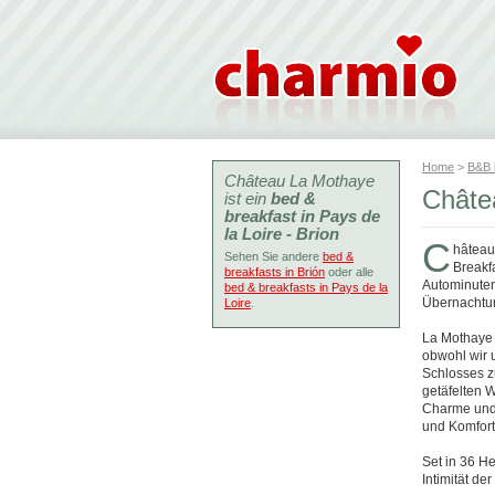
Home
>
B&B
Château La Mothaye
Châte
ist ein
bed &
breakfast in Pays de
la Loire - Brion
C
hâteau
Sehen Sie andere
bed &
Breakf
breakfasts in Brión
oder alle
Autominuten
bed & breakfasts in Pays de la
Übernachtun
Loire
.
La Mothaye 
obwohl wir 
Schlosses z
getäfelten 
Charme und 
und Komfort
Set in 36 H
Intimität d