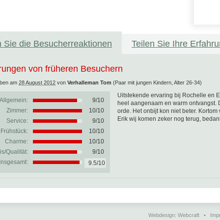
 Sie die Besucherreaktionen
Teilen Sie Ihre Erfahr
rungen von früheren Besuchern
eben am
28 August 2012
von
Verhalleman Tom
(Paar mit jungen Kindern, Alter 26-34)
Uitstekende ervaring bij Rochelle e
Allgemein:
9
/
10
heel aangenaam en warm ontvangst. D
Zimmer:
10/10
orde. Het onbijt kon niet beter. Korto
Erik wij komen zeker nog terug, bedankt
Service:
9/10
Frühstück:
10/10
Charme:
10/10
is/Qualität:
9/10
Insgesamt:
9.5/10
Webdesign:
Webcraft
•
Imp