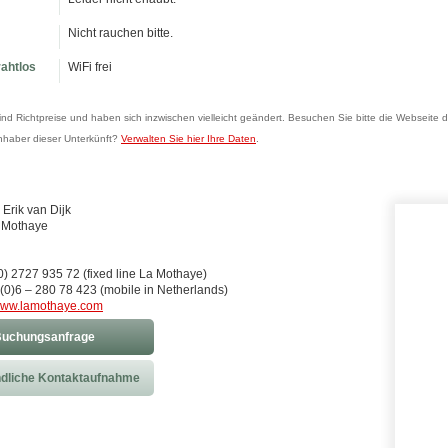
Nicht rauchen bitte.
rahtlos
WiFi frei
sind Richtpreise und haben sich inzwischen vielleicht geändert. Besuchen Sie bitte die Webseite d
Inhaber dieser Unterkünft?
Verwalten Sie hier Ihre Daten
.
Erik van Dijk
a Mothaye
n
(0) 2727 935 72 (fixed line La Mothaye)
(0)6 – 280 78 423 (mobile in Netherlands)
ww.lamothaye.com
uchungsanfrage
dliche Kontaktaufnahme