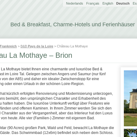
Nederlands
Français
English
Deutsch
Es
Bed & Breakfast, Charme-Hotels und Ferienhäuser
Frankreich
>
B&B
Pays de la Loire
> Château La Mothaye
au La Mothaye – Brion
 La Mothaye bietet Ihnen eine charmante und luxuriöse Bed &
ast im Loire Tal. Gelegen zwischen Angers und Saumur (nur fünf
 von der A85) und daher ein idealer Zwischenstopp für eine
g oder einen Urlaub in der schönen Loire-Region.
hat kürzlich erfolgten Renovierung und Modernisierung unterzogen,
uns bemüht, den ursprünglichen Charakter und Erhabenheit des
u halten haben. Die luxuriöse Unterkunft verfügt über Features wie
Wänden und offenen Kaminen. In Ihrem Zimmer werden Sie sich den
Charakter aus der Vergangenheit, aber das Interieur hat den Luxus
 von heute. Alle vier (Familien-) Zimmer mit eigenem Bad.
ektar (90 Acres) großen Park, Wald und Feld, bewacht La Mothaye die
er Gäste. Das Schwimmbad (12x6m) befindet sich neben dem Schloss.