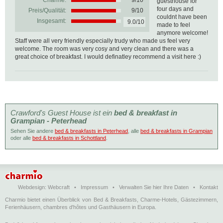
Charme:
9/10
guesthouse for
four days and
Preis/Qualität:
9/10
couldnt have been
Insgesamt:
9.0/10
made to feel
anymore welcome!
Staff were all very friendly especially trudy who made us feel very
welcome. The room was very cosy and very clean and there was a
great choice of breakfast. I would definatley recommend a visit here :)
Crawford's Guest House ist ein
bed & breakfast in
Grampian - Peterhead
Sehen Sie andere
bed & breakfasts in Peterhead
, alle
bed & breakfasts in Grampian
oder alle
bed & breakfasts in Schottland
.
Webdesign:
Webcraft
•
Impressum
•
Verwalten Sie hier Ihre Daten
•
Kontakt
Charmio bietet einen Überblick von Bed & Breakfasts, Charme-Hotels, Gästezimmern,
Ferienhäusern, chambres d'hôtes und Gasthäusern in Europa.