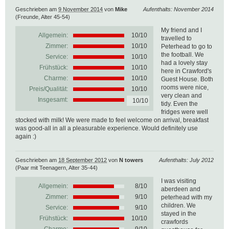
Geschrieben am
9 November 2014
von
Mike
Aufenthalts: November 2014
(Freunde, Alter 45-54)
My friend and I
Allgemein:
10
/
10
travelled to
Zimmer:
10/10
Peterhead to go to
the football. We
Service:
10/10
had a lovely stay
Frühstück:
10/10
here in Crawford's
Charme:
10/10
Guest House. Both
rooms were nice,
Preis/Qualität:
10/10
very clean and
Insgesamt:
10/10
tidy. Even the
fridges were well
stocked with milk! We were made to feel welcome on arrival, breakfast
was good-all in all a pleasurable experience. Would definitely use
again :)
Geschrieben am
18 September 2012
von
N towers
Aufenthalts: July 2012
(Paar mit Teenagern, Alter 35-44)
I was visiting
Allgemein:
8
/
10
aberdeen and
Zimmer:
9/10
peterhead with my
children. We
Service:
9/10
stayed in the
Frühstück:
10/10
crawfords