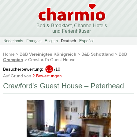
Bed & Breakfast, Charme-Hotels
und Ferienhäuser
Nederlands
Français
English
Deutsch
Español
Home
>
B&B
Vereinigtes Königreich
>
B&B
Schottland
>
B&B
Grampian
> Crawford's Guest House
Besucherbewertung:
9.5
/
10
Auf Grund von
2 Bewertungen
Crawford's Guest House – Peterhead