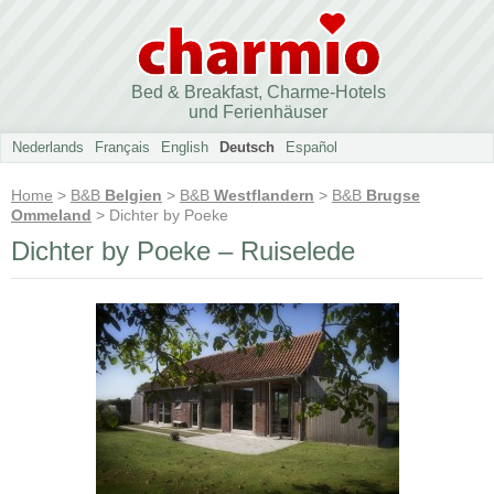
Bed & Breakfast, Charme-Hotels
und Ferienhäuser
Nederlands
Français
English
Deutsch
Español
Home
>
B&B
Belgien
>
B&B
Westflandern
>
B&B
Brugse
Ommeland
> Dichter by Poeke
Dichter by Poeke – Ruiselede