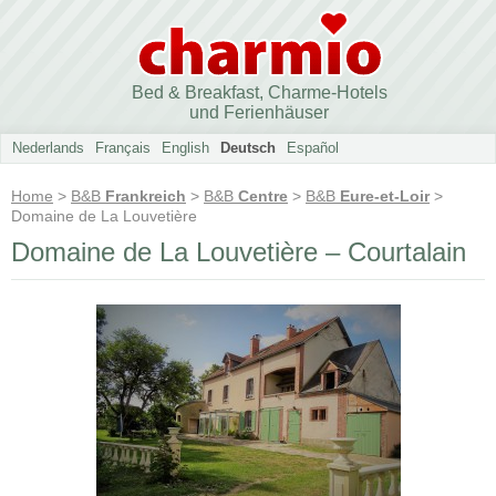
Bed & Breakfast, Charme-Hotels
und Ferienhäuser
Nederlands
Français
English
Deutsch
Español
Home
>
B&B
Frankreich
>
B&B
Centre
>
B&B
Eure-et-Loir
>
Domaine de La Louvetière
Domaine de La Louvetière – Courtalain