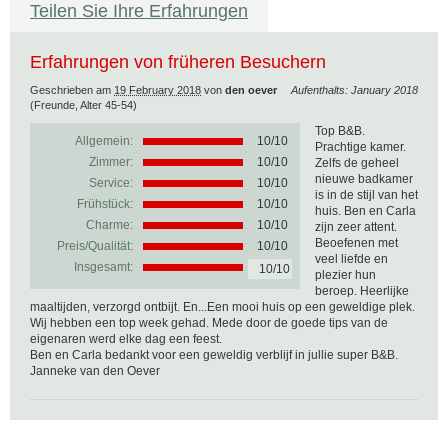
Teilen Sie Ihre Erfahrungen
Erfahrungen von früheren Besuchern
Geschrieben am
19 February 2018
von
den oever
Aufenthalts: January 2018
(Freunde, Alter 45-54)
Top B&B.
Allgemein:
10
/
10
Prachtige kamer.
Zimmer:
10/10
Zelfs de geheel
nieuwe badkamer
Service:
10/10
is in de stijl van het
Frühstück:
10/10
huis. Ben en Carla
Charme:
10/10
zijn zeer attent.
Beoefenen met
Preis/Qualität:
10/10
veel liefde en
Insgesamt:
10/10
plezier hun
beroep. Heerlijke
maaltijden, verzorgd ontbijt. En...Een mooi huis op een geweldige plek.
Wij hebben een top week gehad. Mede door de goede tips van de
eigenaren werd elke dag een feest.
Ben en Carla bedankt voor een geweldig verblijf in jullie super B&B.
Janneke van den Oever