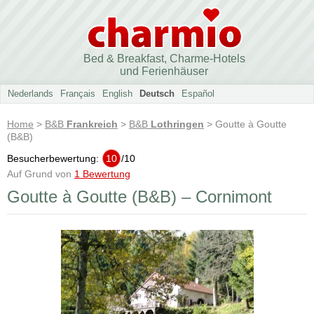
Bed & Breakfast, Charme-Hotels
und Ferienhäuser
Nederlands
Français
English
Deutsch
Español
Home
>
B&B
Frankreich
>
B&B
Lothringen
> Goutte à Goutte
(B&B)
Besucherbewertung:
10
/
10
Auf Grund von
1 Bewertung
Goutte à Goutte (B&B) – Cornimont