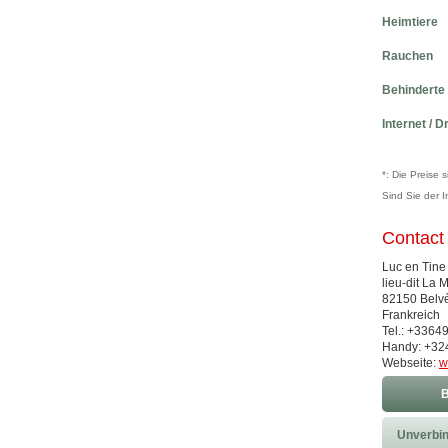
Heimtiere
Rauchen
Behinderte
Internet / D
*: Die Preise 
Sind Sie der 
Contact
Luc en Tine
lieu-dit La 
82150 Belv
Frankreich
Tel.: +336
Handy: +3
Webseite:
w
B
Unverbin