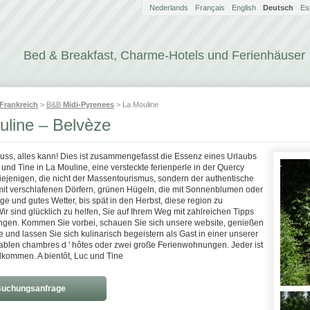
Nederlands
Français
English
Deutsch
Es
Bed & Breakfast, Charme-Hotels und Ferienhäuser
Frankreich
>
B&B
Midi-Pyrenees
> La Mouline
uline – Belvèze
muss, alles kann! Dies ist zusammengefasst die Essenz eines Urlaubs
 und Tine in La Mouline, eine versteckte ferienperle in der Quercy
diejenigen, die nicht der Massentourismus, sondern der authentische
mit verschlafenen Dörfern, grünen Hügeln, die mit Sonnenblumen oder
e und gutes Wetter, bis spät in den Herbst, diese region zu
r sind glücklich zu helfen, Sie auf Ihrem Weg mit zahlreichen Tipps
gen. Kommen Sie vorbei, schauen Sie sich unsere website, genießen
 und lassen Sie sich kulinarisch begeistern als Gast in einer unserer
tablen chambres d ' hôtes oder zwei große Ferienwohnungen. Jeder ist
llkommen. A bientôt, Luc und Tine
uchungsanfrage