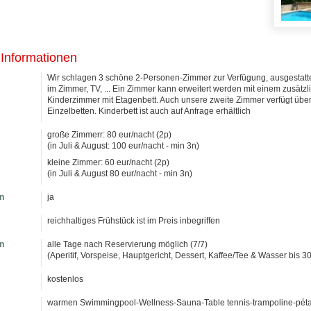
 Informationen
Wir schlagen 3 schöne 2-Personen-Zimmer zur Verfügung, ausgestatte
im Zimmer, TV, ... Ein Zimmer kann erweitert werden mit einem zusätzli
Kinderzimmer mit Etagenbett. Auch unsere zweite Zimmer verfügt über
Einzelbetten. Kinderbett ist auch auf Anfrage erhältlich
große Zimmerr: 80 eur/nacht (2p)
(in Juli & August: 100 eur/nacht - min 3n)
kleine Zimmer: 60 eur/nacht (2p)
(in Juli & August 80 eur/nacht - min 3n)
n
ja
reichhaltiges Frühstück ist im Preis inbegriffen
n
alle Tage nach Reservierung möglich (7/7)
(Aperitif, Vorspeise, Hauptgericht, Dessert, Kaffee/Tee & Wasser bis 3
kostenlos
warmen Swimmingpool-Wellness-Sauna-Table tennis-trampoline-pét