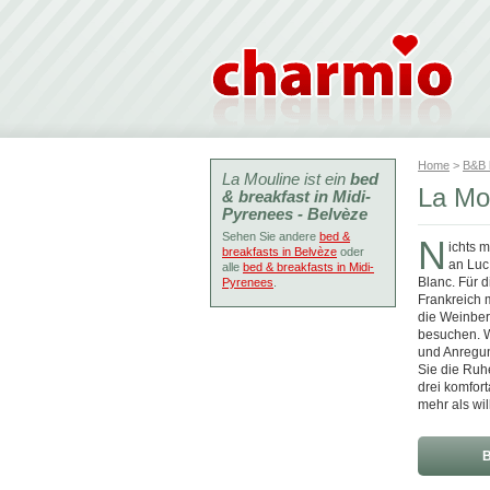
Home
>
B&B
La Mouline ist ein
bed
La Mo
& breakfast in Midi-
Pyrenees - Belvèze
Sehen Sie andere
bed &
N
ichts 
breakfasts in Belvèze
oder
an Luc
alle
bed & breakfasts in Midi-
Blanc. Für 
Pyrenees
.
Frankreich 
die Weinberg
besuchen. Wi
und Anregun
Sie die Ruhe
drei komfor
mehr als wi
B