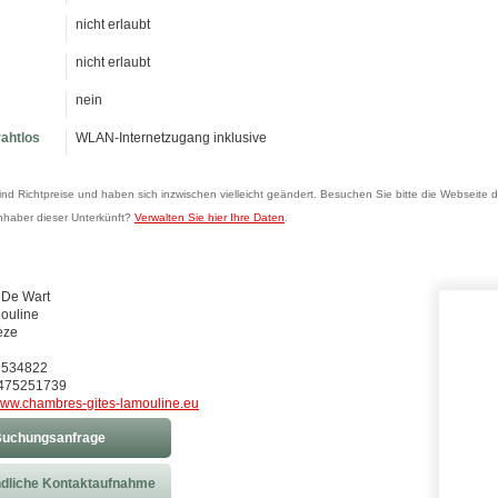
nicht erlaubt
nicht erlaubt
nein
rahtlos
WLAN-Internetzugang inklusive
sind Richtpreise und haben sich inzwischen vielleicht geändert. Besuchen Sie bitte die Webseite d
Inhaber dieser Unterkünft?
Verwalten Sie hier Ihre Daten
.
 De Wart
Mouline
èze
49534822
2475251739
ww.chambres-gites-lamouline.eu
uchungsanfrage
dliche Kontaktaufnahme