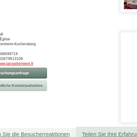
MI
Église
zenheim-Kochersberg
)388699719
(0)679613109
ww.larosetremiere.fr
uchungsanfrage
dliche Kontaktaufnahme
 Sie die Besucherreaktionen
Teilen Sie Ihre Erfahr