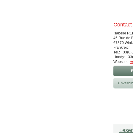
Contact
Isabelle RE
46 Rue de l'
67370 Wint
Frankreich
Tel.: +33(0
Handy: +33
Webseite:
w
B
Unverbin
Lesen