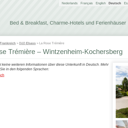
Nederlands
Français
English
Deutsch
Es
Bed & Breakfast, Charme-Hotels und Ferienhäuser
Frankreich
>
B&B
Elsass
> La Rose Trémière
se Trémière – Wintzenheim-Kochersberg
bt keine weiteren Informationen über diese Unterkunft in Deutsch. Mehr
n Sie in den folgenden Sprachen:
sch