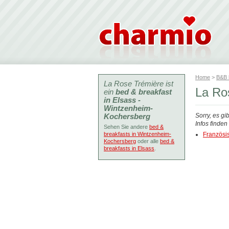
Home
>
B&B
La Rose Trémière ist
La Ro
ein
bed & breakfast
in Elsass -
Wintzenheim-
Kochersberg
Sorry, es gi
Infos finde
Sehen Sie andere
bed &
breakfasts in Wintzenheim-
Französi
Kochersberg
oder alle
bed &
breakfasts in Elsass
.