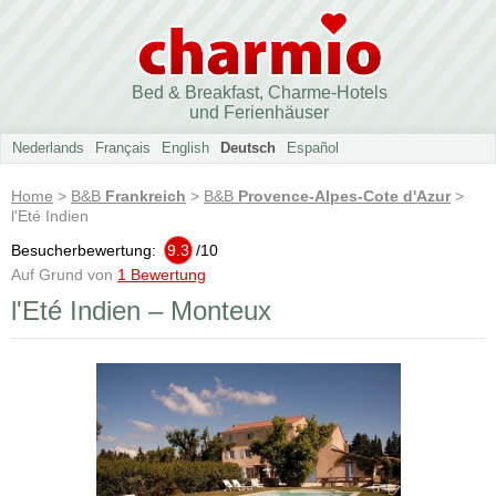
Bed & Breakfast, Charme-Hotels
und Ferienhäuser
Nederlands
Français
English
Deutsch
Español
Home
>
B&B
Frankreich
>
B&B
Provence-Alpes-Cote d'Azur
>
l'Eté Indien
Besucherbewertung:
9.3
/
10
Auf Grund von
1 Bewertung
l'Eté Indien – Monteux