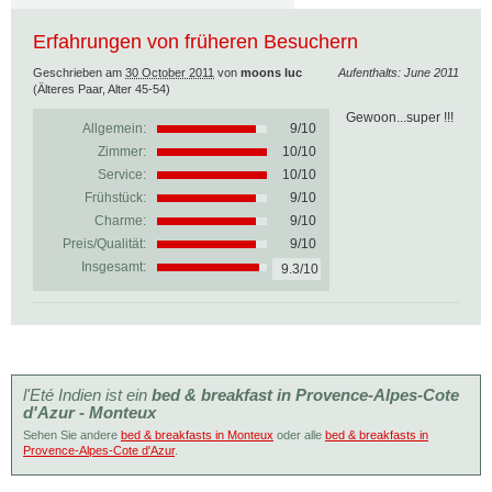
Erfahrungen von früheren Besuchern
Geschrieben am
30 October 2011
von
moons luc
Aufenthalts: June 2011
(Älteres Paar, Alter 45-54)
Gewoon...super !!!
Allgemein:
9
/
10
Zimmer:
10/10
Service:
10/10
Frühstück:
9/10
Charme:
9/10
Preis/Qualität:
9/10
Insgesamt:
9.3/10
l'Eté Indien ist ein
bed & breakfast in Provence-Alpes-Cote
d'Azur - Monteux
Sehen Sie andere
bed & breakfasts in Monteux
oder alle
bed & breakfasts in
Provence-Alpes-Cote d'Azur
.