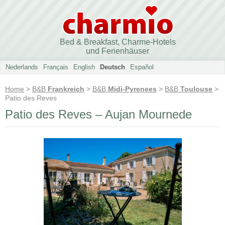
Bed & Breakfast, Charme-Hotels
und Ferienhäuser
Nederlands
Français
English
Deutsch
Español
Home
>
B&B
Frankreich
>
B&B
Midi-Pyrenees
>
B&B
Toulouse
>
Patio des Reves
Patio des Reves – Aujan Mournede