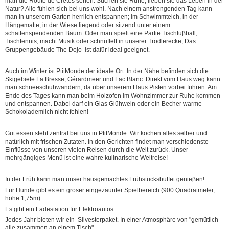
man die Route de Crêtes sehen. Suchen sie Ruhe, lieben sie das Leben in der
Natur? Alle fühlen sich bei uns wohl. Nach einem anstrengenden Tag kann
man in unserem Garten herrlich entspannen; im Schwimmteich, in der
Hängematte, in der Wiese liegend oder sitzend unter einem
schattenspendenden Baum. Oder man spielt eine Partie Tischfuβball,
Tischtennis, macht Musik oder schnüffelt in unserer Trödlerecke; Das
Gruppengebäude The Dojo ist dafür ideal geeignet.
Auch im Winter ist PtitMonde der ideale Ort. In der Nähe befinden sich die
Skigebiete La Bresse, Gérardmeer und Lac Blanc. Direkt vom Haus weg kann
man schneeschuhwandern, da über unserem Haus Pisten vorbei führen. Am
Ende des Tages kann man beim Holzofen im Wohnzimmer zur Ruhe kommen
und entspannen. Dabei darf ein Glas Glühwein oder ein Becher warme
Schokolademilch nicht fehlen!
Gut essen steht zentral bei uns in PtitMonde. Wir kochen alles selber und
natürlich mit frischen Zutaten. In den Gerichten findet man verschiedenste
Einflüsse von unseren vielen Reisen durch die Welt zurück. Unser
mehrgängiges Menü ist eine wahre kulinarische Weltreise!
In der Früh kann man unser hausgemachtes Frühstücksbuffet genieβen!
Für Hunde gibt es ein groser eingezäunter Spielbereich (900 Quadratmeter,
höhe 1,75m)
Es gibt ein Ladestation für Elektroautos
Jedes Jahr bieten wir ein Silvesterpaket. In einer Atmosphäre von "gemütlich
alle zusammen an einem Tisch".