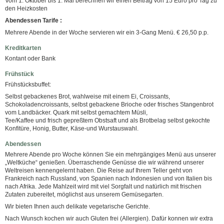
Vom 1. Oktober bis 1. Mai berechnen wir einen Beitrag von 15 Euro pro Tag zu
den Heizkosten
Abendessen Tarife :
Mehrere Abende in der Woche servieren wir ein 3-Gang Menü. € 26,50 p.p.
Kreditkarten
Kontant oder Bank
Frühstück
Frühstücksbuffet:
Selbst gebackenes Brot, wahlweise mit einem Ei, Croissants,
Schokoladencroissants, selbst gebackene Brioche oder frisches Stangenbrot
vom Landbäcker. Quark mit selbst gemachtem Müsli,
Tee/Kaffee und frisch gepreßtem Obstsaft und als Brotbelag selbst gekochte
Konfitüre, Honig, Butter, Käse-und Wurstauswahl.
Abendessen
Mehrere Abende pro Woche können Sie ein mehrgängiges Menü aus unserer
„Weltküche“ genießen. Überraschende Genüsse die wir während unserer
Weltreisen kennengelernt haben. Die Reise auf Ihrem Teller geht von
Frankreich nach Russland, von Spanien nach Indonesien und von Italien bis
nach Afrika. Jede Mahlzeit wird mit viel Sorgfalt und natürlich mit frischen
Zutaten zubereitet, möglichst aus unserem Gemüsegarten.
Wir bieten Ihnen auch delikate vegetarische Gerichte.
Nach Wunsch kochen wir auch Gluten frei (Allergien). Dafür konnen wir extra