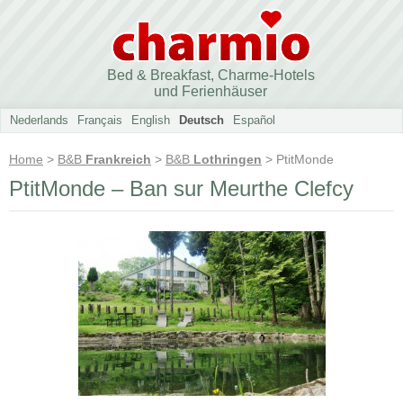
Bed & Breakfast, Charme-Hotels
und Ferienhäuser
Nederlands
Français
English
Deutsch
Español
Home
>
B&B
Frankreich
>
B&B
Lothringen
> PtitMonde
PtitMonde – Ban sur Meurthe Clefcy