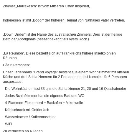
Zimmer „Marrakesch“ ist vom Mittleren Osten inspiriert,
Indonesien ist mit „Bogor“ der früheren Heimat von Nathalies Vater vertreten.
„Down Under“ ist der Name des australischen Zimmers. Dies ist der heilige
Berg der Aboriginals (besser bekannt als Ayers Rock.)
„La Reunion“. Diese bezieht sich auf Frankreichs frühere Inselkolonien
Réunion.
Gîte 6 Personen:
Unser Ferienhaus "Grand Voyage" besteht aus einem Wohnzimmer mit offenen
Küche und drei Schlafzimmern für 2 Personen und ist komplett für 6 Personen
ausgestattet.
- Die Wohnküche misst 33 qm, die Schlafzimmer 21, 20 und 16 Quadratmeter
- Jedes Schlafzimmer hat ein eigenes Bad und WC.
- 4-Flammen-Elektroherd + Backofen + Mikrowelle
- Kühlschrank mit Gefrierfach
- Wasserkocher / Kaffeemaschine
- WIFI
Zu vermieten ab 4 Tagen