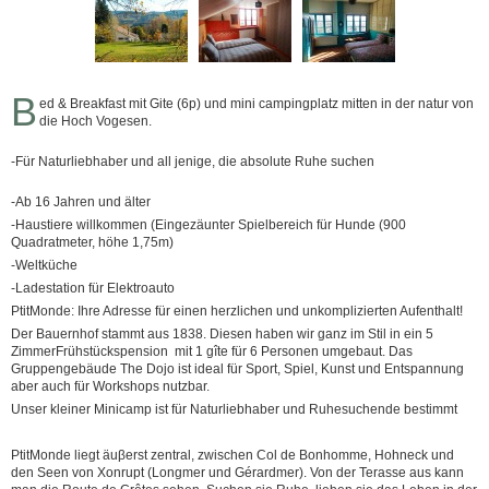
B
ed & Breakfast mit Gite (6p) und mini campingplatz mitten in der natur von
die Hoch Vogesen.
-Für Naturliebhaber und all jenige, die absolute Ruhe suchen
-Ab 16 Jahren und älter
-Haustiere willkommen (Eingezäunter Spielbereich für Hunde (900
Quadratmeter, höhe 1,75m)
-Weltküche
-Ladestation für Elektroauto
PtitMonde: Ihre Adresse für einen herzlichen und unkomplizierten Aufenthalt!
Der Bauernhof stammt aus 1838. Diesen haben wir ganz im Stil in ein 5
ZimmerFrühstückspension mit 1 gîte für 6 Personen umgebaut. Das
Gruppengebäude The Dojo ist ideal für Sport, Spiel, Kunst und Entspannung
aber auch für Workshops nutzbar.
Unser kleiner Minicamp ist für Naturliebhaber und Ruhesuchende bestimmt
PtitMonde liegt äuβerst zentral, zwischen Col de Bonhomme, Hohneck und
den Seen von Xonrupt (Longmer und Gérardmer). Von der Terasse aus kann