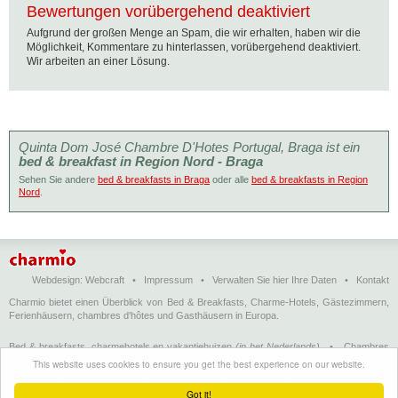
Bewertungen vorübergehend deaktiviert
Aufgrund der großen Menge an Spam, die wir erhalten, haben wir die
Möglichkeit, Kommentare zu hinterlassen, vorübergehend deaktiviert.
Wir arbeiten an einer Lösung.
Quinta Dom José Chambre D'Hotes Portugal, Braga ist ein
bed & breakfast in Region Nord - Braga
Sehen Sie andere
bed & breakfasts in Braga
oder alle
bed & breakfasts in Region
Nord
.
Webdesign:
Webcraft
•
Impressum
•
Verwalten Sie hier Ihre Daten
•
Kontakt
Charmio bietet einen Überblick von Bed & Breakfasts, Charme-Hotels, Gästezimmern,
Ferienhäusern, chambres d'hôtes und Gasthäusern in Europa.
Bed & breakfasts, charmehotels en vakantiehuizen
(in het Nederlands)
•
Chambres
d'hôtes, hôtels de charme et logements de vacances
(en français)
•
Bed &
This website uses cookies to ensure you get the best experience on our website.
breakfasts, charming hotels and holiday accommodations
(in English)
•
Bed &
Breakfast, Charme-Hotels und Ferienhäuser
(auf Deutsch)
•
Bed & breakfast, hoteles
Got it!