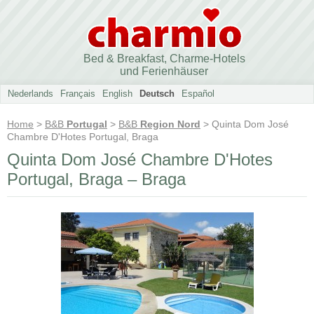
Bed & Breakfast, Charme-Hotels
und Ferienhäuser
Nederlands
Français
English
Deutsch
Español
Home
>
B&B
Portugal
>
B&B
Region Nord
> Quinta Dom José
Chambre D'Hotes Portugal, Braga
Quinta Dom José Chambre D'Hotes
Portugal, Braga – Braga