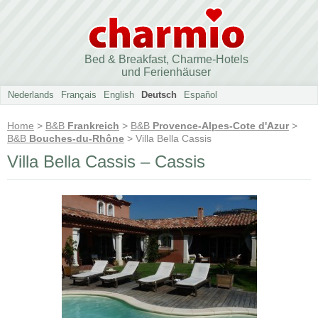
Bed & Breakfast, Charme-Hotels
und Ferienhäuser
Nederlands
Français
English
Deutsch
Español
Home
>
B&B
Frankreich
>
B&B
Provence-Alpes-Cote d'Azur
>
B&B
Bouches-du-Rhône
> Villa Bella Cassis
Villa Bella Cassis – Cassis