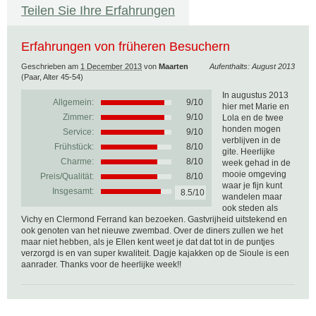
Teilen Sie Ihre Erfahrungen
Erfahrungen von früheren Besuchern
Geschrieben am
1 December 2013
von
Maarten
Aufenthalts: August 2013
(Paar, Alter 45-54)
In augustus 2013
Allgemein:
9
/
10
hier met Marie en
Zimmer:
9/10
Lola en de twee
honden mogen
Service:
9/10
verblijven in de
Frühstück:
8/10
gite. Heerlijke
Charme:
8/10
week gehad in de
mooie omgeving
Preis/Qualität:
8/10
waar je fijn kunt
Insgesamt:
8.5/10
wandelen maar
ook steden als
Vichy en Clermond Ferrand kan bezoeken. Gastvrijheid uitstekend en
ook genoten van het nieuwe zwembad. Over de diners zullen we het
maar niet hebben, als je Ellen kent weet je dat dat tot in de puntjes
verzorgd is en van super kwaliteit. Dagje kajakken op de Sioule is een
aanrader. Thanks voor de heerlijke week!!