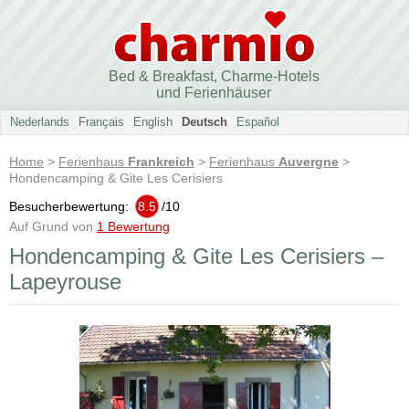
Bed & Breakfast, Charme-Hotels
und Ferienhäuser
Nederlands
Français
English
Deutsch
Español
Home
>
Ferienhaus
Frankreich
>
Ferienhaus
Auvergne
>
Hondencamping & Gite Les Cerisiers
Besucherbewertung:
8.5
/
10
Auf Grund von
1 Bewertung
Hondencamping & Gite Les Cerisiers –
Lapeyrouse