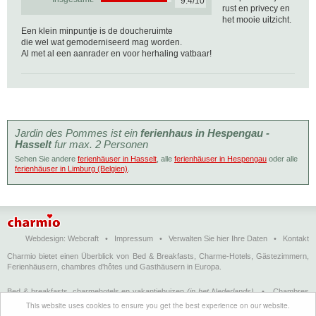
9.4/10
rust en privecy en
het mooie uitzicht.
Een klein minpuntje is de doucheruimte
die wel wat gemoderniseerd mag worden.
Al met al een aanrader en voor herhaling vatbaar!
Jardin des Pommes ist ein
ferienhaus in Hespengau -
Hasselt
fur max. 2 Personen
Sehen Sie andere
ferienhäuser in Hasselt
, alle
ferienhäuser in Hespengau
oder alle
ferienhäuser in Limburg (Belgien)
.
Webdesign:
Webcraft
•
Impressum
•
Verwalten Sie hier Ihre Daten
•
Kontakt
Charmio bietet einen Überblick von Bed & Breakfasts, Charme-Hotels, Gästezimmern,
Ferienhäusern, chambres d'hôtes und Gasthäusern in Europa.
Bed & breakfasts, charmehotels en vakantiehuizen
(in het Nederlands)
•
Chambres
d'hôtes, hôtels de charme et logements de vacances
(en français)
•
Bed &
This website uses cookies to ensure you get the best experience on our website.
breakfasts, charming hotels and holiday accommodations
(in English)
•
Bed &