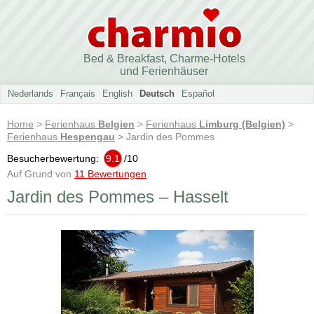
Bed & Breakfast, Charme-Hotels
und Ferienhäuser
Nederlands
Français
English
Deutsch
Español
Home
>
Ferienhaus
Belgien
>
Ferienhaus
Limburg (Belgien)
>
Ferienhaus
Hespengau
> Jardin des Pommes
Besucherbewertung:
9.1
/
10
Auf Grund von
11 Bewertungen
Jardin des Pommes – Hasselt