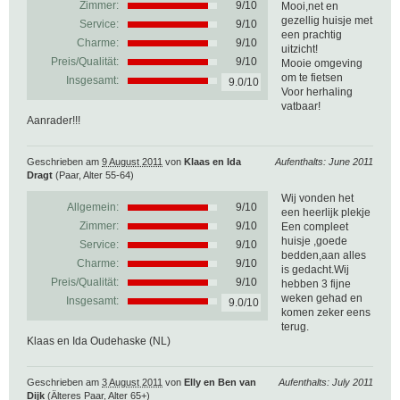
Zimmer:
9/10
Mooi,net en
gezellig huisje met
Service:
9/10
een prachtig
Charme:
9/10
uitzicht!
Preis/Qualität:
9/10
Mooie omgeving
om te fietsen
Insgesamt:
9.0/10
Voor herhaling
vatbaar!
Aanrader!!!
Geschrieben am
9 August 2011
von
Klaas en Ida
Aufenthalts: June 2011
Dragt
(Paar, Alter 55-64)
Wij vonden het
Allgemein:
9
/
10
een heerlijk plekje
Zimmer:
9/10
Een compleet
huisje ,goede
Service:
9/10
bedden,aan alles
Charme:
9/10
is gedacht.Wij
Preis/Qualität:
9/10
hebben 3 fijne
weken gehad en
Insgesamt:
9.0/10
komen zeker eens
terug.
Klaas en Ida Oudehaske (NL)
Geschrieben am
3 August 2011
von
Elly en Ben van
Aufenthalts: July 2011
Dijk
(Älteres Paar, Alter 65+)