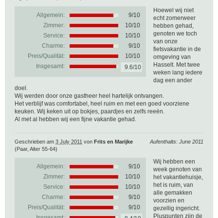
Hoewel wij niet
Allgemein:
9
/
10
echt zomerweer
Zimmer:
10/10
hebben gehad,
genoten we toch
Service:
10/10
van onze
Charme:
9/10
fietsvakantie in de
Preis/Qualität:
10/10
omgeving van
Hasselt. Met twee
Insgesamt:
9.6/10
weken lang iedere
dag een ander
doel.
Wij werden door onze gastheer heel hartelijk ontvangen.
Het verblijf was comfortabel, heel ruim en met een goed voorziene
keuken. Wij keken uit op bokjes, paardjes en zelfs reeën.
Al met al hebben wij een fijne vakantie gehad.
Geschrieben am
3 July 2011
von
Frits en Marijke
Aufenthalts: June 2011
(Paar, Alter 55-64)
Wij hebben een
Allgemein:
9
/
10
week genoten van
Zimmer:
10/10
het vakantiehuisje,
het is ruim, van
Service:
10/10
alle gemakken
Charme:
9/10
voorzien en
Preis/Qualität:
9/10
gezellig ingericht.
Pluspunten zijn de
Insgesamt: