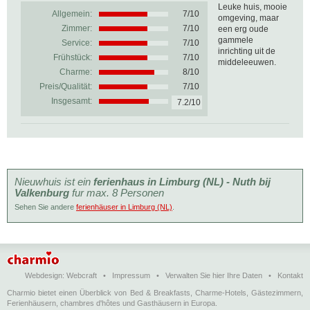
Leuke huis, mooie
Allgemein:
7
/
10
omgeving, maar
Zimmer:
7/10
een erg oude
gammele
Service:
7/10
inrichting uit de
Frühstück:
7/10
middeleeuwen.
Charme:
8/10
Preis/Qualität:
7/10
Insgesamt:
7.2/10
Nieuwhuis ist ein
ferienhaus in Limburg (NL) - Nuth bij
Valkenburg
fur max. 8 Personen
Sehen Sie andere
ferienhäuser in Limburg (NL)
.
Webdesign:
Webcraft
•
Impressum
•
Verwalten Sie hier Ihre Daten
•
Kontakt
Charmio bietet einen Überblick von Bed & Breakfasts, Charme-Hotels, Gästezimmern,
Ferienhäusern, chambres d'hôtes und Gasthäusern in Europa.