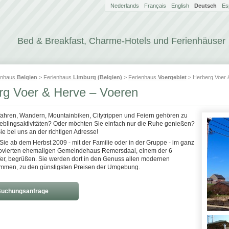
Nederlands
Français
English
Deutsch
Es
Bed & Breakfast, Charme-Hotels und Ferienhäuser
enhaus
Belgien
>
Ferienhaus
Limburg (Belgien)
>
Ferienhaus
Voergebiet
> Herberg Voer 
rg Voer & Herve – Voeren
fahren, Wandern, Mountainbiken, Citytrippen und Feiern gehören zu
ieblingsaktivitäten? Oder möchten Sie einfach nur die Ruhe genießen?
e bei uns an der richtigen Adresse!
Sie ab dem Herbst 2009 - mit der Familie oder in der Gruppe - im ganz
novierten ehemaligen Gemeindehaus Remersdaal, einem der 6
er, begrüßen. Sie werden dort in den Genuss allen modernen
mmen, zu den günstigsten Preisen der Umgebung.
uchungsanfrage