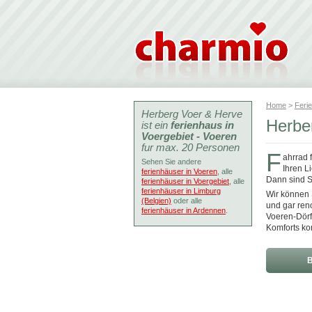
Home
>
Feri
Herberg Voer & Herve
Herbe
ist ein
ferienhaus in
Voergebiet - Voeren
fur max. 20 Personen
F
ahrrad 
Sehen Sie andere
Ihren L
ferienhäuser in Voeren
, alle
Dann sind Si
ferienhäuser in Voergebiet
, alle
ferienhäuser in Limburg
Wir können 
(Belgien)
oder alle
und gar re
ferienhäuser in Ardennen
.
Voeren-Dörf
Komforts ko
B