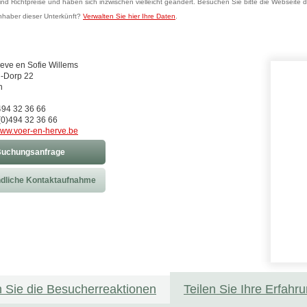
sind Richtpreise und haben sich inzwischen vielleicht geändert. Besuchen Sie bitte die Webseite d
Inhaber dieser Unterkünft?
Verwalten Sie hier Ihre Daten
.
eve en Sofie Willems
-Dorp 22
n
)494 32 36 66
0)494 32 36 66
ww.voer-en-herve.be
uchungsanfrage
dliche Kontaktaufnahme
 Sie die Besucherreaktionen
Teilen Sie Ihre Erfahr