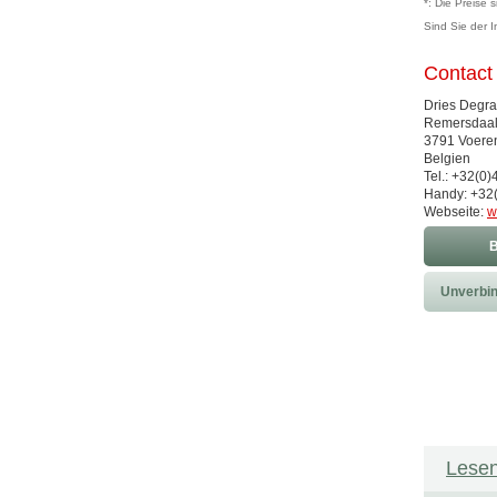
*: Die Preise 
Sind Sie der 
Contact
Dries Degra
Remersdaal
3791 Voere
Belgien
Tel.: +32(0
Handy: +32(
Webseite:
w
B
Unverbin
Lesen