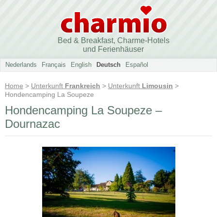
Bed & Breakfast, Charme-Hotels
und Ferienhäuser
Nederlands
Français
English
Deutsch
Español
Home
>
Unterkunft
Frankreich
>
Unterkunft
Limousin
>
Hondencamping La Soupeze
Hondencamping La Soupeze –
Dournazac