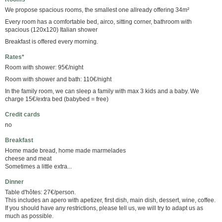
We propose spacious rooms, the smallest one allready offering 34m²
Every room has a comfortable bed, airco, sitting corner, bathroom with
spacious (120x120) Italian shower
Breakfast is offered every morning.
Rates*
Room with shower: 95€/night
Room with shower and bath: 110€/night
In the family room, we can sleep a family with max 3 kids and a baby. We
charge 15€/extra bed (babybed = free)
Credit cards
no
Breakfast
Home made bread, home made marmelades
cheese and meat
Sometimes a little extra...
Dinner
Table d'hôtes: 27€/person.
This includes an apero with apetizer, first dish, main dish, dessert, wine, coffee.
If you should have any restrictions, please tell us, we will try to adapt us as
much as possible.