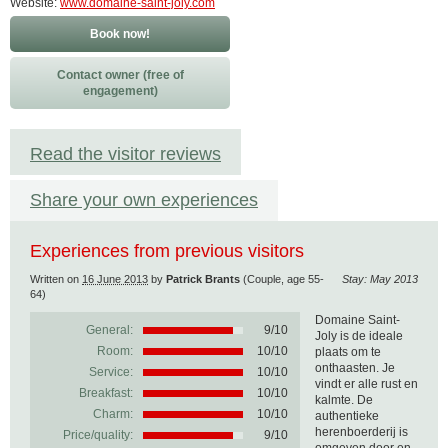
Website:
www.domaine-saint-joly.com
Book now!
Contact owner (free of
engagement)
Read the visitor reviews
Share your own experiences
Experiences from previous visitors
Written on
16 June 2013
by
Patrick Brants
(Couple, age 55-
Stay: May 2013
64)
Domaine Saint-
General:
9
/
10
Joly is de ideale
Room:
10/10
plaats om te
onthaasten. Je
Service:
10/10
vindt er alle rust en
Breakfast:
10/10
kalmte. De
Charm:
10/10
authentieke
herenboerderij is
Price/quality:
9/10