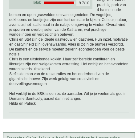
omgeven door en
Total:
9.7/10
prachtig park van
4 ha met oude
bomen en open grasvelden om van te genieten. De vogeltjes,
eekhoorns en konijntjes zijn een lust om naar te kijken. Cultuur, natuur,
avontuur, het is allemaal in de nabije omgeving te vinden. Overal vind
je sporen en overblijfselen van de Katharen, wat prachtige
wandelingen en vergezichten oplevert.
Chris en Stef zijn de ideale gastvrouw en gastheer. Hun inzet, motivatie
en gastvrijheid zijn lovenswaardig. Alles is tot in de puntjes verzorgd.
De kamers en de service moeten zeker niet onderdoen voor de beste
hotels.
Chris is een uitstekende kokkin. Haar zelf bereide confituren en
likeurtjes zijn een welgekomen verrassing. Het ontbijt en het avondeten
waren steeds uitstekend.
Stef is de man van de restauraties en het onderhoud van de
gigantische hoeve. Zijn werk getuigt van creativiteit en
doorzettingsvermogen.
Het verblijf in de B&B is een echte aanrader. Wil je je voelen als god in
Domaine Saint-Joly, aarzel dan niet langer.
Hilda en Patrick