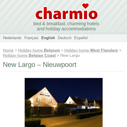
bed & breakfast, charming hotels
and holiday accommodations
Nederlands
Français
English
Deutsch
Español
Home
>
Holiday home
Belgium
>
Holiday home
West Flanders
>
Holiday home
Belgian Coast
> New Largo
New Largo – Nieuwpoort