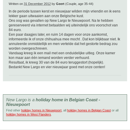
Written on
31 December 2012
by
Geert
(Couple, age 35-44)
In de periode tussen kerst en nieuwjaar wilden mijn vriendin en ik eens
lekker gaan uitwaaien aan onze Belgische kust.
Ons oog was gevallen op New Largo te Nieuwpoort. Na te hebben
gereserveerd via internet betaalden wij uiteindelijk ons voorschot van
84 euro.
Een paar daagjes later, en ruim 14 dagen voor onze aankomst,
informeerde ik of onze chihuahua mee mocht . Dat kon blijkbaar niet. Ik
annuleerde onmiddellijk en men vertelde dat het gestorte bedrag zou
worden overgeschreven.
Vandaag kreeg ik een mail met een onduidelijke uitleg. Onze kamer
kon maar aan één iemand worden verder verhuurd.
Resultaat, ik kreeg 30 van de 84 euro teruggestort (hopelijk).
Bedankt New Largo en vier nieuwjaar goed met onze centen!
New Largo is a
holiday home in Belgian Coast -
Nieuwpoort
Find other
holiday homes in Nieuwpoort
, all
holiday homes in Belgian Coast
or all
holiday homes in West Flanders
.