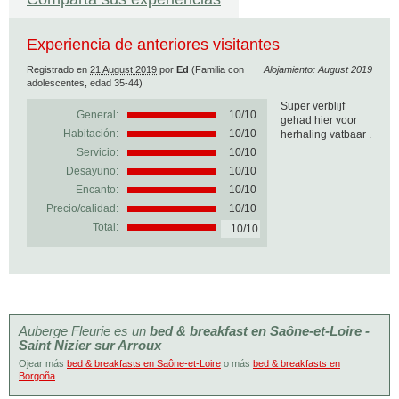
Experiencia de anteriores visitantes
Registrado en
21 August 2019
por
Ed
(Familia con
Alojamiento: August 2019
adolescentes, edad 35-44)
Super verblijf
General:
10
/
10
gehad hier voor
Habitación:
10/10
herhaling vatbaar .
Servicio:
10/10
Desayuno:
10/10
Encanto:
10/10
Precio/calidad:
10/10
Total:
10/10
Auberge Fleurie es un
bed & breakfast en Saône-et-Loire -
Saint Nizier sur Arroux
Ojear más
bed & breakfasts en Saône-et-Loire
o más
bed & breakfasts en
Borgoña
.