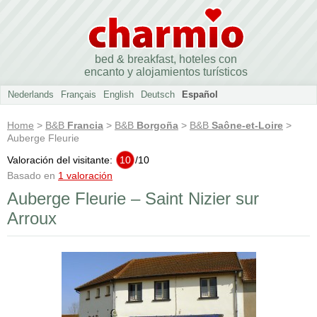
bed & breakfast, hoteles con
encanto y alojamientos turísticos
Nederlands
Français
English
Deutsch
Español
Home
>
B&B
Francia
>
B&B
Borgoña
>
B&B
Saône-et-Loire
>
Auberge Fleurie
Valoración del visitante:
10
/
10
Basado en
1 valoración
Auberge Fleurie – Saint Nizier sur
Arroux