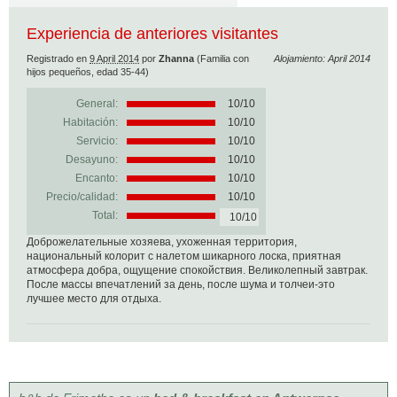
Experiencia de anteriores visitantes
Registrado en
9 April 2014
por
Zhanna
(Familia con
Alojamiento: April 2014
hijos pequeños, edad 35-44)
General:
10
/
10
Habitación:
10/10
Servicio:
10/10
Desayuno:
10/10
Encanto:
10/10
Precio/calidad:
10/10
Total:
10/10
Доброжелательные хозяева, ухоженная территория,
национальный колорит с налетом шикарного лоска, приятная
атмосфера добра, ощущение спокойствия. Великолепный завтрак.
После массы впечатлений за день, после шума и толчеи-это
лучшее место для отдыха.