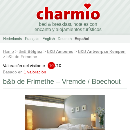
bed & breakfast, hoteles con
encanto y alojamientos turísticos
Nederlands
Français
English
Deutsch
Español
Home
>
B&B
Bélgica
>
B&B
Amberes
>
B&B
Antwerpse Kempen
> b&b de Frimethe
Valoración del visitante:
10
/
10
Basado en
1 valoración
b&b de Frimethe – Vremde / Boechout