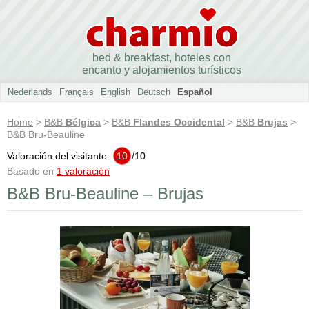
bed & breakfast, hoteles con
encanto y alojamientos turísticos
Nederlands
Français
English
Deutsch
Español
Home
>
B&B
Bélgica
>
B&B
Flandes Occidental
>
B&B
Brujas
>
B&B Bru-Beauline
Valoración del visitante:
10
/
10
Basado en
1 valoración
B&B Bru-Beauline – Brujas