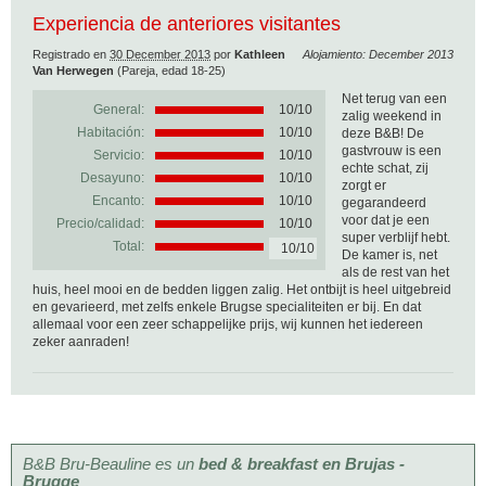
Experiencia de anteriores visitantes
Registrado en
30 December 2013
por
Kathleen
Alojamiento: December 2013
Van Herwegen
(Pareja, edad 18-25)
Net terug van een
General:
10
/
10
zalig weekend in
Habitación:
10/10
deze B&B! De
gastvrouw is een
Servicio:
10/10
echte schat, zij
Desayuno:
10/10
zorgt er
Encanto:
10/10
gegarandeerd
voor dat je een
Precio/calidad:
10/10
super verblijf hebt.
Total:
10/10
De kamer is, net
als de rest van het
huis, heel mooi en de bedden liggen zalig. Het ontbijt is heel uitgebreid
en gevarieerd, met zelfs enkele Brugse specialiteiten er bij. En dat
allemaal voor een zeer schappelijke prijs, wij kunnen het iedereen
zeker aanraden!
B&B Bru-Beauline es un
bed & breakfast en Brujas -
Brugge