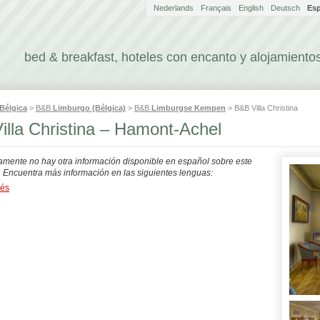
Nederlands
Français
English
Deutsch
Es
bed & breakfast, hoteles con encanto y alojamientos
Bélgica
>
B&B
Limburgo (Bélgica)
>
B&B
Limburgse Kempen
> B&B Villa Christina
illa Christina – Hamont-Achel
mente no hay otra información disponible en español sobre este
. Encuentra más información en las siguientes lenguas:
dés