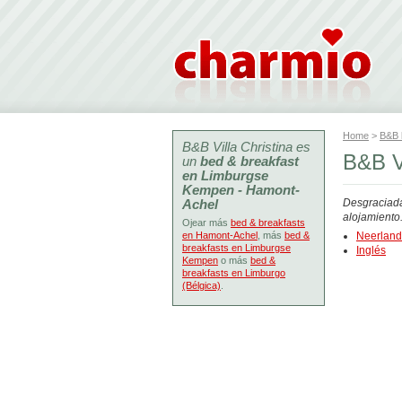
Home
>
B&B
B&B Villa Christina es
B&B V
un
bed & breakfast
en Limburgse
Kempen - Hamont-
Achel
Desgraciada
alojamiento
Ojear más
bed & breakfasts
en Hamont-Achel
, más
bed &
Neerlan
breakfasts en Limburgse
Inglés
Kempen
o más
bed &
breakfasts en Limburgo
(Bélgica)
.