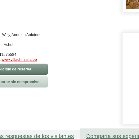
, Willy, Anne en Antoinne
t-Achel
) 11575584
:
www.villachristina.be
licitud de reserva
tarse sin compromiso
as respuestas de los visitantes
Comparta sus experi