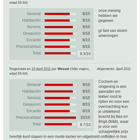
edad 55-64)
onze.mening
General:
8
/
10
hebben we
Habitación:
8/10
gegeven
Servicio:
9/10
gr fam van doorn
Desayuno:
9/10
amerongen
Encanto:
8/10
Precio/calidad:
8/10
Total:
8.3/10
Registrado en
10 April 2011
por
Wessel
(Sólo viajero,
Alojamiento: April 2011
edad 55-64)
Cochem en
General:
9
/
10
omgeving is een
Habitación:
9/10
aanrader om
lekker rond te
Servicio:
8/10
rijden en voor een
Desayuno:
8/10
overnachting kun
Encanto:
8/10
je uitstekend
terecht bij Bas en
Precio/calidad:
10/10
Brigit (B&B), waar
Total:
8.7/10
je voor een
schappelijke prijs
heerlijk kunt slapen in een riante kamer en uitgebreid ontbijten in hun