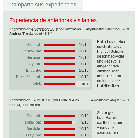
Comparta sus experiencias
Experiencia de anteriores visitantes
Registrado en
4 November 2018
por
Hoffmann
Alojamiento: November 2018
Andrea
(Pareja, edad 45-54)
Hallo Leute! Hier
General:
10
/
10
macht ihr alles
Habitación:
10/10
Richtig! Schöne
geschmackvolle
Servicio:
10/10
und liebevolle
Desayuno:
10/10
eingerichtete
Encanto:
10/10
Zimmer, sehr
freundlich und
Precio/calidad:
10/10
aufmerksame
Total:
10/10
Hotelbesitzer
Registrado en
1 August 2013
por
Lieve & Alex
Alojamiento: August 2013
(Pareja, edad 45-54)
Super goeie
General:
10
/
10
b&b..Bas de
Habitación:
9/10
gastheer super
vriendelijk
Servicio:
10/10
spontaan en
Desayuno:
10/10