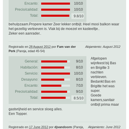
Encanto:
10/10
Precio/calidad:
10/10
Total:
9.8/10
behulpzaam.Propere kamer Zeer lekker ontbijt. Heel mooi balkon waar
het gezellig vertoeven is. Vlak bij de moezel en kasteeltje..
Zeker een aanrader..
Registrado en
28 August 2012
por
Fam van der
Alojamiento: August 2012
Perk
(Pareja, edad 45-54)
Afgelopen
General:
9
/
10
wijnfeest bij Bas
Habitación:
8/10
en Brigitte 3
nachten
Servicio:
10/10
verbleven.
Desayuno:
8/10
Bedankt Bas en
Encanto:
7/10
Brigitte het was
super.
Precio/calidad:
9/10
Goede
Total:
8.5/10
kamers,sanitair
ontbijt prima maar
gastvrijheid en service sloeg alles.
Een Topper.
Registrado en
17 June 2012
por
djvandoorn
(Pareja,
Alojamiento: June 2012