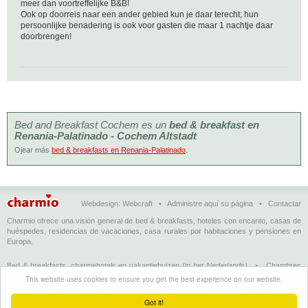
meer dan voortreffelijke B&B!
Ook op doorreis naar een ander gebied kun je daar terecht; hun
persoonlijke benadering is ook voor gasten die maar 1 nachtje daar
doorbrengen!
Bed and Breakfast Cochem es un
bed & breakfast en
Renania-Palatinado - Cochem Altstadt
Ojear más
bed & breakfasts en Renania-Palatinado
.
Webdesign:
Webcraft
•
Administre aquí su página
•
Contactar
Charmio ofrece una visión general de bed & breakfasts, hoteles con encanto, casas de
huéspedes, residencias de vacaciones, casa rurales por habitaciones y pensiones en
Europa.
Bed & breakfasts, charmehotels en vakantiehuizen
(in het Nederlands)
•
Chambres
d'hôtes, hôtels de charme et logements de vacances
(en français)
•
Bed &
This website uses cookies to ensure you get the best experience on our website.
breakfasts, charming hotels and holiday accommodations
(in English)
•
Bed &
Breakfast, Charme-Hotels und Ferienhäuser
(auf Deutsch)
•
Bed & breakfast, hoteles
Got it!
con encanto y alojamientos turísticos
(en Enspañol)