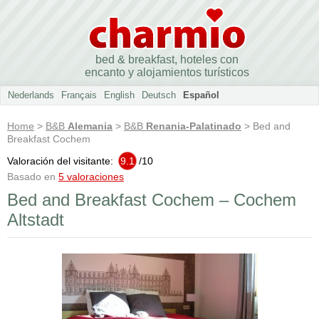
bed & breakfast, hoteles con
encanto y alojamientos turísticos
Nederlands
Français
English
Deutsch
Español
Home
>
B&B
Alemania
>
B&B
Renania-Palatinado
> Bed and
Breakfast Cochem
Valoración del visitante:
9.1
/
10
Basado en
5 valoraciones
Bed and Breakfast Cochem – Cochem
Altstadt