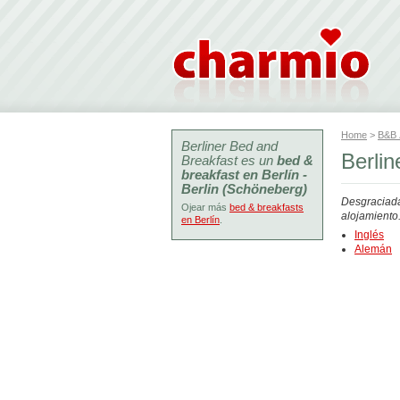
Home
>
B&B
Berliner Bed and
Berlin
Breakfast es un
bed &
breakfast en Berlín -
Berlin (Schöneberg)
Desgraciada
Ojear más
bed & breakfasts
alojamiento
en Berlín
.
Inglés
Alemán