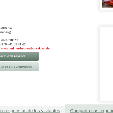
dtstr. 5a
öneberg)
)17641038142
)176 - 41 03 81 42
:
www.berliner-bed-and-breakfast.de
licitud de reserva
tarse sin compromiso
as respuestas de los visitantes
Comparta sus experi