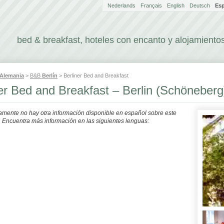
Nederlands
Français
English
Deutsch
Es
bed & breakfast, hoteles con encanto y alojamientos
Alemania
>
B&B
Berlín
> Berliner Bed and Breakfast
er Bed and Breakfast – Berlin (Schöneberg
mente no hay otra información disponible en español sobre este
. Encuentra más información en las siguientes lenguas: