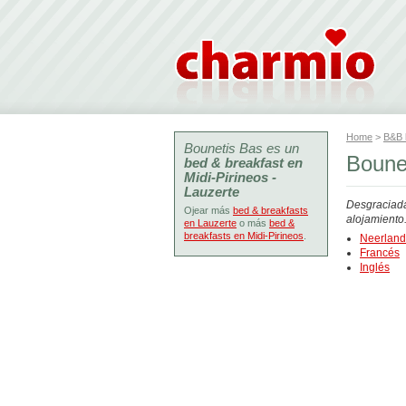
Home
>
B&B
Bounetis Bas es un
Boune
bed & breakfast en
Midi-Pirineos -
Lauzerte
Desgraciada
Ojear más
bed & breakfasts
alojamiento
en Lauzerte
o más
bed &
breakfasts en Midi-Pirineos
.
Neerlan
Francés
Inglés