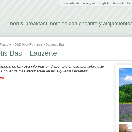
Nederlands
Français
English
Deutsch
Es
bed & breakfast, hoteles con encanto y alojamientos
Francia
>
B&B
Midi-Pirineos
> Bounetis Bas
tis Bas – Lauzerte
mente no hay otra información disponible en español sobre este
. Encuentra más información en las siguientes lenguas:
dés