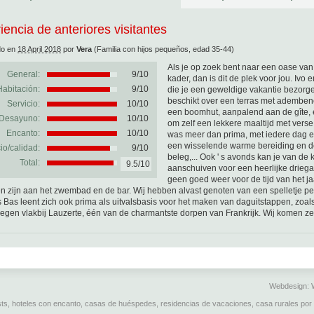
iencia de anteriores visitantes
do en
18 April 2018
por
Vera
(Familia con hijos pequeños, edad 35-44)
Als je op zoek bent naar een oase van 
General:
9
/
10
kader, dan is dit de plek voor jou. Ivo
Habitación:
9/10
die je een geweldige vakantie bezorgen.
beschikt over een terras met adembenem
Servicio:
10/10
een boomhut, aanpalend aan de gîte, en
Desayuno:
10/10
om zelf een lekkere maaltijd met verse 
Encanto:
10/10
was meer dan prima, met iedere dag een
een wisselende warme bereiding en de
io/calidad:
9/10
beleg,... Ook ' s avonds kan je van d
Total:
9.5/10
aanschuiven voor een heerlijke drie
geen goed weer voor de tijd van het ja
n zijn aan het zwembad en de bar. Wij hebben alvast genoten van een spelletje pe
 Bas leent zich ook prima als uitvalsbasis voor het maken van daguitstappen, zo
legen vlakbij Lauzerte, één van de charmantste dorpen van Frankrijk. Wij komen ze
Webdesign:
sts, hoteles con encanto, casas de huéspedes, residencias de vacaciones, casa rurales por