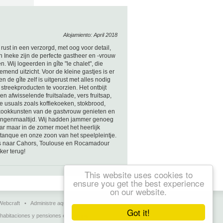
Alojamiento: April 2018
rust in een verzorgd, met oog voor detail,
 en Ineke zijn de perfecte gastheer en -vrouw
 Wij logeerden in gîte "le chalet", die
end uitzicht. Voor de kleine gastjes is er
 de gîte zelf is uitgerust met alles nodig
streekproducten te voorzien. Het ontbijt
 afwisselende fruitsalade, vers fruitsap,
 usuals zoals koffiekoeken, stokbrood,
e kookkunsten van de gastvrouw genieten en
gangenmaaltijd. Wij hadden jammer genoeg
ar maar in de zomer moet het heerlijk
tanque en onze zoon van het speelpleintje.
als naar Cahors, Toulouse en Rocamadour
ker terug!
This website uses cookies to
ensure you get the best experience
on our website.
Webcraft
•
Administre aquí su página
•
Contactar
Got it!
 habitaciones y pensiones en Europa.