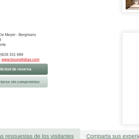
 De Meyer - Bergmans
t
erte
0)628 331 689
:
www.bounetisbas.com
licitud de reserva
tarse sin compromiso
as respuestas de los visitantes
Comparta sus experi