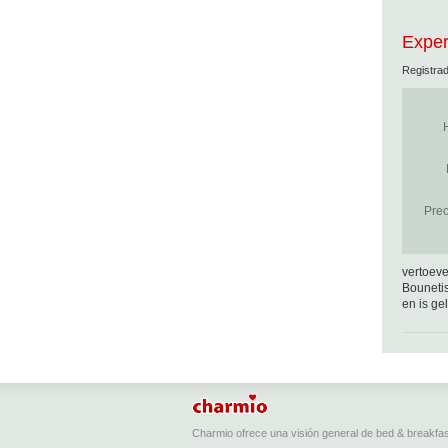
Exper
Registra
Prec
vertoeve
Bounetis
en is ge
Charmio ofrece una visión general de bed & breakfa