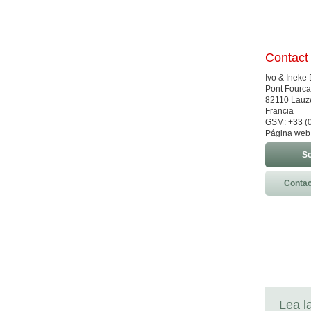
Contact
Ivo & Ineke
Pont Fourca
82110 Lauz
Francia
GSM: +33 (
Página web
So
Contac
Lea l