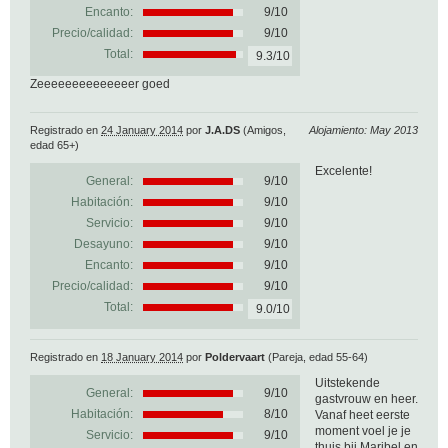
Encanto:
9/10
Precio/calidad:
9/10
Total:
9.3/10
Zeeeeeeeeeeeeeer goed
Registrado en
24 January 2014
por
J.A.DS
(Amigos,
Alojamiento: May 2013
edad 65+)
Excelente!
General:
9
/
10
Habitación:
9/10
Servicio:
9/10
Desayuno:
9/10
Encanto:
9/10
Precio/calidad:
9/10
Total:
9.0/10
Registrado en
18 January 2014
por
Poldervaart
(Pareja, edad 55-64)
Uitstekende
General:
9
/
10
gastvrouw en heer.
Habitación:
8/10
Vanaf heet eerste
moment voel je je
Servicio:
9/10
thuis bij Maribel en