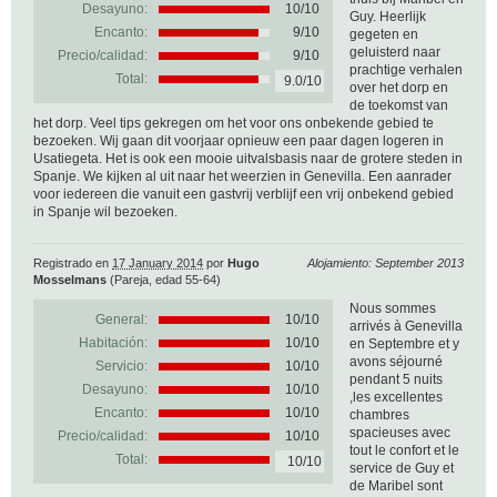
Desayuno:
10/10
Guy. Heerlijk
Encanto:
9/10
gegeten en
geluisterd naar
Precio/calidad:
9/10
prachtige verhalen
Total:
9.0/10
over het dorp en
de toekomst van
het dorp. Veel tips gekregen om het voor ons onbekende gebied te
bezoeken. Wij gaan dit voorjaar opnieuw een paar dagen logeren in
Usatiegeta. Het is ook een mooie uitvalsbasis naar de grotere steden in
Spanje. We kijken al uit naar het weerzien in Genevilla. Een aanrader
voor iedereen die vanuit een gastvrij verblijf een vrij onbekend gebied
in Spanje wil bezoeken.
Registrado en
17 January 2014
por
Hugo
Alojamiento: September 2013
Mosselmans
(Pareja, edad 55-64)
Nous sommes
General:
10
/
10
arrivés à Genevilla
Habitación:
10/10
en Septembre et y
avons séjourné
Servicio:
10/10
pendant 5 nuits
Desayuno:
10/10
,les excellentes
Encanto:
10/10
chambres
spacieuses avec
Precio/calidad:
10/10
tout le confort et le
Total:
10/10
service de Guy et
de Maribel sont