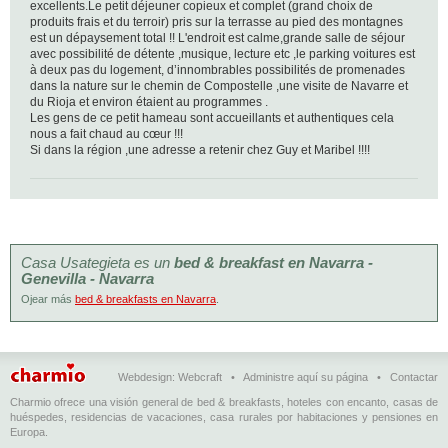
excellents.Le petit déjeuner copieux et complet (grand choix de
produits frais et du terroir) pris sur la terrasse au pied des montagnes
est un dépaysement total !! L'endroit est calme,grande salle de séjour
avec possibilité de détente ,musique, lecture etc ,le parking voitures est
à deux pas du logement, d’innombrables possibilités de promenades
dans la nature sur le chemin de Compostelle ,une visite de Navarre et
du Rioja et environ étaient au programmes .
Les gens de ce petit hameau sont accueillants et authentiques cela
nous a fait chaud au cœur !!!
Si dans la région ,une adresse a retenir chez Guy et Maribel !!!!
Casa Usategieta es un
bed & breakfast en Navarra -
Genevilla - Navarra
Ojear más
bed & breakfasts en Navarra
.
Webdesign:
Webcraft
•
Administre aquí su página
•
Contactar
Charmio ofrece una visión general de bed & breakfasts, hoteles con encanto, casas de
huéspedes, residencias de vacaciones, casa rurales por habitaciones y pensiones en
Europa.