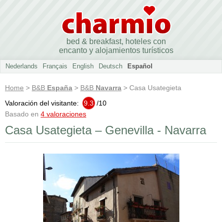
bed & breakfast, hoteles con
encanto y alojamientos turísticos
Nederlands
Français
English
Deutsch
Español
Home
>
B&B
España
>
B&B
Navarra
> Casa Usategieta
Valoración del visitante:
9.3
/
10
Basado en
4 valoraciones
Casa Usategieta – Genevilla - Navarra