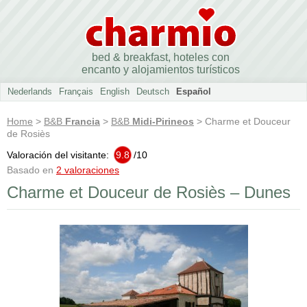
bed & breakfast, hoteles con
encanto y alojamientos turísticos
Nederlands
Français
English
Deutsch
Español
Home
>
B&B
Francia
>
B&B
Midi-Pirineos
> Charme et Douceur
de Rosiès
Valoración del visitante:
9.8
/
10
Basado en
2 valoraciones
Charme et Douceur de Rosiès – Dunes