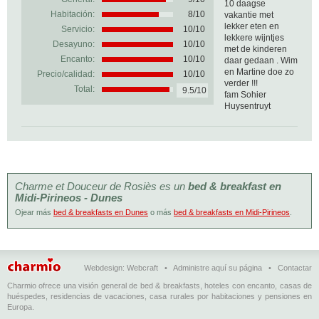
10 daagse
Habitación:
8/10
vakantie met
lekker eten en
Servicio:
10/10
lekkere wijntjes
Desayuno:
10/10
met de kinderen
Encanto:
10/10
daar gedaan . Wim
en Martine doe zo
Precio/calidad:
10/10
verder !!!
Total:
9.5/10
fam Sohier
Huysentruyt
Charme et Douceur de Rosiès es un
bed & breakfast en
Midi-Pirineos - Dunes
Ojear más
bed & breakfasts en Dunes
o más
bed & breakfasts en Midi-Pirineos
.
Webdesign:
Webcraft
•
Administre aquí su página
•
Contactar
Charmio ofrece una visión general de bed & breakfasts, hoteles con encanto, casas de
huéspedes, residencias de vacaciones, casa rurales por habitaciones y pensiones en
Europa.