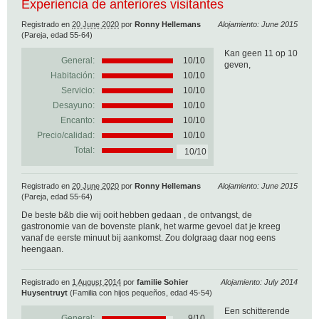
Experiencia de anteriores visitantes
Registrado en
20 June 2020
por
Ronny Hellemans
Alojamiento: June 2015
(Pareja, edad 55-64)
Kan geen 11 op 10
General:
10
/
10
geven,
Habitación:
10/10
Servicio:
10/10
Desayuno:
10/10
Encanto:
10/10
Precio/calidad:
10/10
Total:
10/10
Registrado en
20 June 2020
por
Ronny Hellemans
Alojamiento: June 2015
(Pareja, edad 55-64)
De beste b&b die wij ooit hebben gedaan , de ontvangst, de
gastronomie van de bovenste plank, het warme gevoel dat je kreeg
vanaf de eerste minuut bij aankomst. Zou dolgraag daar nog eens
heengaan.
Registrado en
1 August 2014
por
familie Sohier
Alojamiento: July 2014
Huysentruyt
(Familia con hijos pequeños, edad 45-54)
Een schitterende
General:
9
/
10