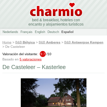
bed & breakfast, hoteles con
encanto y alojamientos turísticos
Nederlands
Français
English
Deutsch
Español
Home
>
B&B
Bélgica
>
B&B
Amberes
>
B&B
Antwerpse Kempen
> De Casteleer
Valoración del visitante:
9.7
/
10
Basado en
5 valoraciones
De Casteleer – Kasterlee