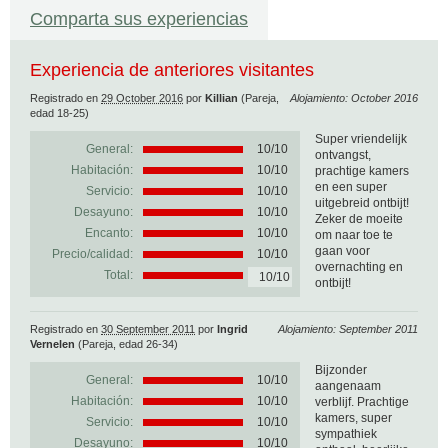
Comparta sus experiencias
Experiencia de anteriores visitantes
Registrado en
29 October 2016
por
Killian
(Pareja,
Alojamiento: October 2016
edad 18-25)
Super vriendelijk
General:
10
/
10
ontvangst,
Habitación:
10/10
prachtige kamers
en een super
Servicio:
10/10
uitgebreid ontbijt!
Desayuno:
10/10
Zeker de moeite
Encanto:
10/10
om naar toe te
gaan voor
Precio/calidad:
10/10
overnachting en
Total:
10/10
ontbijt!
Registrado en
30 September 2011
por
Ingrid
Alojamiento: September 2011
Vernelen
(Pareja, edad 26-34)
Bijzonder
General:
10
/
10
aangenaam
Habitación:
10/10
verblijf. Prachtige
kamers, super
Servicio:
10/10
sympathiek
Desayuno:
10/10