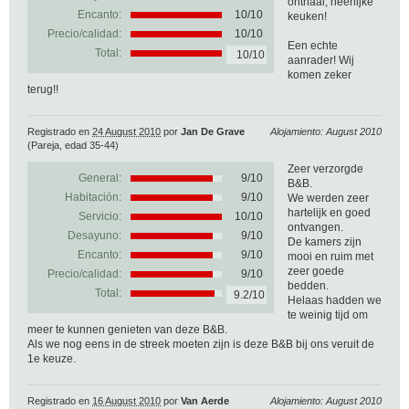
onthaal, heerlijke
Encanto:
10/10
keuken!
Precio/calidad:
10/10
Een echte
Total:
10/10
aanrader! Wij
komen zeker
terug!!
Registrado en
24 August 2010
por
Jan De Grave
Alojamiento: August 2010
(Pareja, edad 35-44)
Zeer verzorgde
General:
9
/
10
B&B.
Habitación:
9/10
We werden zeer
hartelijk en goed
Servicio:
10/10
ontvangen.
Desayuno:
9/10
De kamers zijn
Encanto:
9/10
mooi en ruim met
zeer goede
Precio/calidad:
9/10
bedden.
Total:
9.2/10
Helaas hadden we
te weinig tijd om
meer te kunnen genieten van deze B&B.
Als we nog eens in de streek moeten zijn is deze B&B bij ons veruit de
1e keuze.
Registrado en
16 August 2010
por
Van Aerde
Alojamiento: August 2010