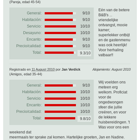
(Pareja, edad 45-54)
Eén van de betere
General:
9
/
10
B&B's ...
Habitación:
9/10
vriendelijke
ontvangst, mooie
Servicio:
10/10
kamer;
Desayuno:
10/10
superlekker ontbijt
Encanto:
9/10
en de gastenmenu
was ook heerlijk!
Precio/calidad:
9/10
Voor herhaling
Total:
9.3/10
vatbaar!!
Registrado en
11 August 2010
por
Jan Verdick
Alojamiento: August 2010
(Amigos, edad 35-44)
Wij voelden ons
General:
9
/
10
meteen erg
Habitación:
10/10
welkom. Proficiat
voor de
Servicio:
10/10
ongedwongen
Encanto:
10/10
sfeer die jullie
Precio/calidad:
10/10
creëren, en voor
de lekkere
Total:
9.8/10
huisbereidingen. 't
Was voor ons een
weekend dat
meermaals ter sprake zal komen. Hartelijke groeten, Jan en Nadine.