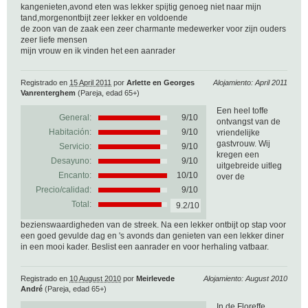
kangenieten,avond eten was lekker spijtig genoeg niet naar mijn
tand,morgenontbijt zeer lekker en voldoende
de zoon van de zaak een zeer charmante medewerker voor zijn ouders
zeer liefe mensen
mijn vrouw en ik vinden het een aanrader
Registrado en
15 April 2011
por
Arlette en Georges
Alojamiento: April 2011
Vanrenterghem
(Pareja, edad 65+)
Een heel toffe
General:
9
/
10
ontvangst van de
Habitación:
9/10
vriendelijke
gastvrouw. Wij
Servicio:
9/10
kregen een
Desayuno:
9/10
uitgebreide uitleg
Encanto:
10/10
over de
Precio/calidad:
9/10
Total:
9.2/10
bezienswaardigheden van de streek. Na een lekker ontbijt op stap voor
een goed gevulde dag en 's avonds dan genieten van een lekker diner
in een mooi kader. Beslist een aanrader en voor herhaling vatbaar.
Registrado en
10 August 2010
por
Meirlevede
Alojamiento: August 2010
André
(Pareja, edad 65+)
In de Floreffe