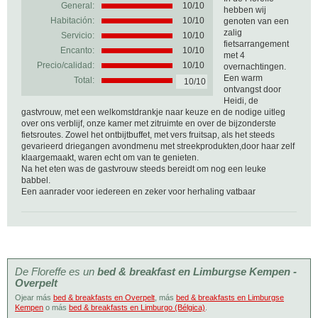
General:
10
/
10
hebben wij
Habitación:
10/10
genoten van een
zalig
Servicio:
10/10
fietsarrangement
Encanto:
10/10
met 4
Precio/calidad:
10/10
overnachtingen.
Een warm
Total:
10/10
ontvangst door
Heidi, de
gastvrouw, met een welkomstdrankje naar keuze en de nodige uitleg
over ons verblijf, onze kamer met zitruimte en over de bijzonderste
fietsroutes. Zowel het ontbijtbuffet, met vers fruitsap, als het steeds
gevarieerd driegangen avondmenu met streekprodukten,door haar zelf
klaargemaakt, waren echt om van te genieten.
Na het eten was de gastvrouw steeds bereidt om nog een leuke
babbel.
Een aanrader voor iedereen en zeker voor herhaling vatbaar
De Floreffe es un
bed & breakfast en Limburgse Kempen -
Overpelt
Ojear más
bed & breakfasts en Overpelt
, más
bed & breakfasts en Limburgse
Kempen
o más
bed & breakfasts en Limburgo (Bélgica)
.