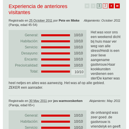
Experiencia de anteriores
1
2
visitantes
Registrado en
25 October 2011
por
Pete en Mieke
Alojamiento: October 2011
(Pareja, edad 45-54)
Het was voor ons
General:
10
/
10
een weekend dicht
Habitación:
10/10
bij huis maar ver
weg van alle
Servicio:
10/10
stress!Heidi is een
Desayuno:
10/10
zeer lieve
Encanto:
10/10
aangename
gastvrouw.Haar
Precio/calidad:
10/10
kookkunsten
Total:
10/10
verdienen een
ster!De kamer was
heel netjes en alles was aanwezig. Het was af op alle gebied.
ZEKER een aanrader.
Registrado en
30 May 2011
por
jos warmoeskerken
Alojamiento: May 2011
(Pareja, edad 65+)
de ontvangst was
General:
10
/
10
zeer goed .de
Habitación:
10/10
gastvrouw is
vriendelyk en geeft
Servicio:
10/10