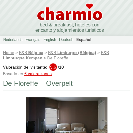
bed & breakfast, hoteles con
encanto y alojamientos turísticos
Nederlands
Français
English
Deutsch
Español
Home
>
B&B
Bélgica
>
B&B
Limburgo (Bélgica)
>
B&B
Limburgse Kempen
> De Floreffe
Valoración del visitante:
9.6
/
10
Basado en
6 valoraciones
De Floreffe – Overpelt