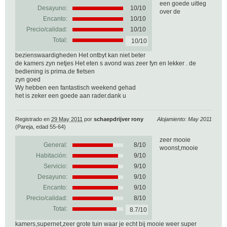
een goede uitleg
Desayuno:
10/10
over de
Encanto:
10/10
Precio/calidad:
10/10
Total:
10/10
bezienswaardigheden Het ontbyt kan niet beter
de kamers zyn netjes Het eten s avond was zeer fyn en lekker . de
bediening is prima.de fietsen
zyn goed
Wy hebben een fantastisch weekend gehad
het is zeker een goede aan rader.dank u
Registrado en
29 May 2011
por
schaepdrijver rony
Alojamiento: May 2011
(Pareja, edad 55-64)
zeer mooie
General:
8
/
10
woonst,mooie
Habitación:
9/10
Servicio:
9/10
Desayuno:
9/10
Encanto:
9/10
Precio/calidad:
8/10
Total:
8.7/10
kamers,supernet,zeer grote tuin waar je echt bij mooie weer super