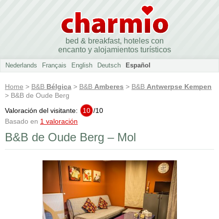
bed & breakfast, hoteles con
encanto y alojamientos turísticos
Nederlands
Français
English
Deutsch
Español
Home
>
B&B
Bélgica
>
B&B
Amberes
>
B&B
Antwerpse Kempen
> B&B de Oude Berg
Valoración del visitante:
10
/
10
Basado en
1 valoración
B&B de Oude Berg – Mol