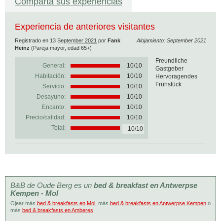
Comparta sus experiencias
Experiencia de anteriores visitantes
Registrado en
13 September 2021
por
Fank
Alojamiento: September 2021
Heinz
(Pareja mayor, edad 65+)
Freundliche
General:
10
/
10
Gastgeber
Habitación:
10/10
Hervoragendes
Frühstück
Servicio:
10/10
Desayuno:
10/10
Encanto:
10/10
Precio/calidad:
10/10
Total:
10/10
B&B de Oude Berg es un
bed & breakfast en Antwerpse
Kempen - Mol
Ojear más
bed & breakfasts en Mol
, más
bed & breakfasts en Antwerpse Kempen
o
más
bed & breakfasts en Amberes
.