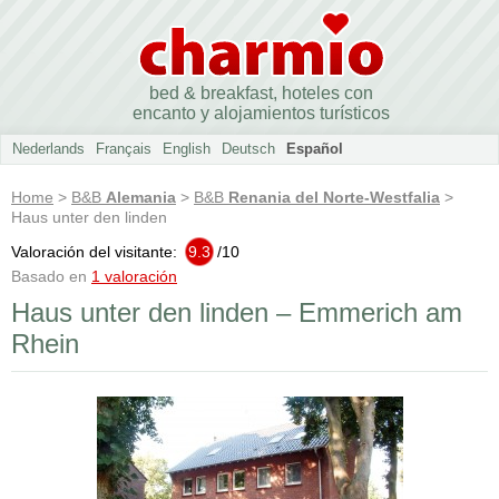
bed & breakfast, hoteles con
encanto y alojamientos turísticos
Nederlands
Français
English
Deutsch
Español
Home
>
B&B
Alemania
>
B&B
Renania del Norte-Westfalia
>
Haus unter den linden
Valoración del visitante:
9.3
/
10
Basado en
1 valoración
Haus unter den linden – Emmerich am
Rhein