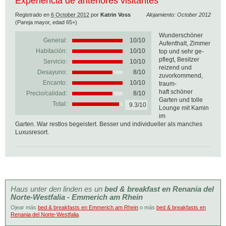
Experiencia de anteriores visitantes
Registrado en
6 October 2012
por
Katrin Voss
Alojamiento: October 2012
(Pareja mayor, edad 65+)
Wunderschöner
General:
10
/
10
Aufenthalt, Zimmer
Habitación:
10/10
top und sehr ge-
pflegt, Besitzer
Servicio:
10/10
reizend und
Desayuno:
8/10
zuvorkommend,
Encanto:
10/10
traum-
haft schöner
Precio/calidad:
8/10
Garten und tolle
Total:
9.3/10
Lounge mit Kamin
im
Garten. War restlos begeistert. Besser und individueller als manches
Luxusresort.
Haus unter den linden es un
bed & breakfast en Renania del
Norte-Westfalia - Emmerich am Rhein
Ojear más
bed & breakfasts en Emmerich am Rhein
o más
bed & breakfasts en
Renania del Norte-Westfalia
.