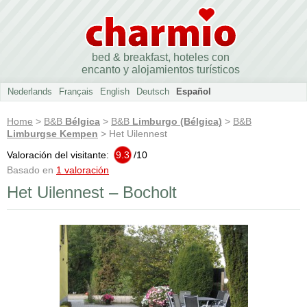
bed & breakfast, hoteles con
encanto y alojamientos turísticos
Nederlands
Français
English
Deutsch
Español
Home
>
B&B
Bélgica
>
B&B
Limburgo (Bélgica)
>
B&B
Limburgse Kempen
> Het Uilennest
Valoración del visitante:
9.3
/
10
Basado en
1 valoración
Het Uilennest – Bocholt