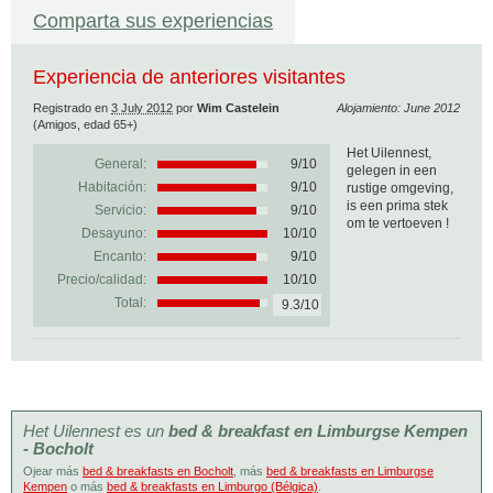
Comparta sus experiencias
Experiencia de anteriores visitantes
Registrado en
3 July 2012
por
Wim Castelein
Alojamiento: June 2012
(Amigos, edad 65+)
Het Uilennest,
General:
9
/
10
gelegen in een
Habitación:
9/10
rustige omgeving,
is een prima stek
Servicio:
9/10
om te vertoeven !
Desayuno:
10/10
Encanto:
9/10
Precio/calidad:
10/10
Total:
9.3/10
Het Uilennest es un
bed & breakfast en Limburgse Kempen
- Bocholt
Ojear más
bed & breakfasts en Bocholt
, más
bed & breakfasts en Limburgse
Kempen
o más
bed & breakfasts en Limburgo (Bélgica)
.