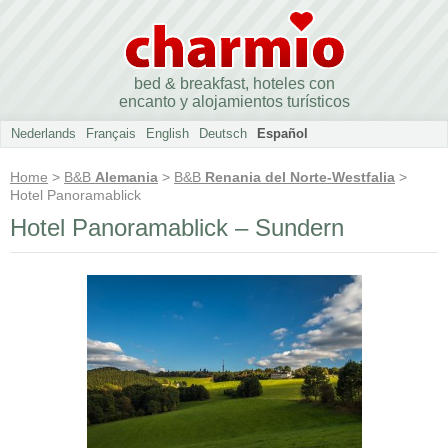
bed & breakfast, hoteles con
encanto y alojamientos turísticos
Nederlands
Français
English
Deutsch
Español
Home
>
B&B
Alemania
>
B&B
Renania del Norte-Westfalia
>
Hotel Panoramablick
Hotel Panoramablick – Sundern