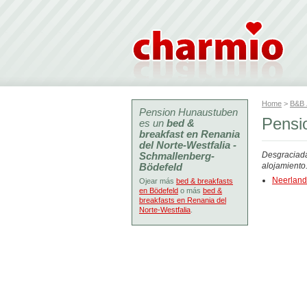
Home
>
B&B
Pension Hunaustuben
Pensi
es un
bed &
breakfast en Renania
del Norte-Westfalia -
Schmallenberg-
Desgraciada
Bödefeld
alojamiento
Neerlan
Ojear más
bed & breakfasts
en Bödefeld
o más
bed &
breakfasts en Renania del
Norte-Westfalia
.