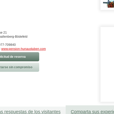
se 21
allenberg-Bödefeld
2977-709840
:
www.pension-hunaustuben.com
licitud de reserva
tarse sin compromiso
as respuestas de los visitantes
Comparta sus experi