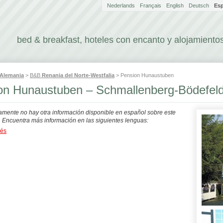
Nederlands
Français
English
Deutsch
Es
bed & breakfast, hoteles con encanto y alojamientos
Alemania
>
B&B
Renania del Norte-Westfalia
> Pension Hunaustuben
on Hunaustuben – Schmallenberg-Bödefel
mente no hay otra información disponible en español sobre este
. Encuentra más información en las siguientes lenguas:
dés