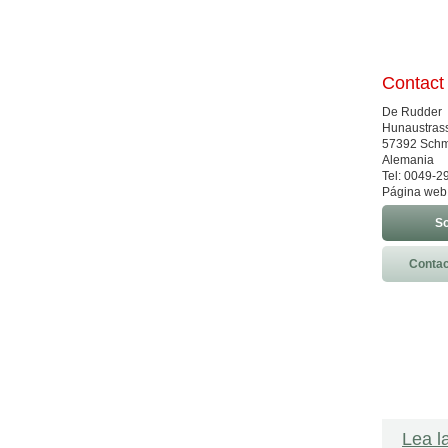
Contact
De Rudder
Hunaustras
57392 Schm
Alemania
Tel: 0049-
Página web
So
Contac
Lea l