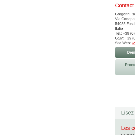
Contact
Gregorini Is
Via Canepar
54035 Fosd
Italie
Tél.: +39 (0
GSM: +39 (0
Site Web:
ww
Dema
Prene
Lisez 
Les c