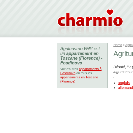
Home
>
Appa
Agriturismo Willif est
Agritu
un
appartement en
Toscane (Florence) -
Fosdinovo
Désolé, il n
Voir d'autres
appartements à
logement en 
Fosdinovo
ou tous les
:
appartements en Toscane
(Florence)
.
anglais
allemand