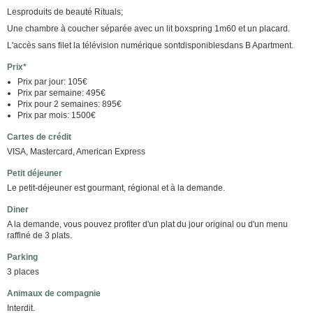
Lesproduits de beauté Rituals;
Une chambre à coucher séparée avec un lit boxspring 1m60 et un placard.
L'accès sans filet la télévision numérique sontdisponiblesdans B Apartment.
Prix*
Prix par jour: 105€
Prix par semaine: 495€
Prix pour 2 semaines: 895€
Prix par mois: 1500€
Cartes de crédit
VISA, Mastercard, American Express
Petit déjeuner
Le petit-déjeuner est gourmant, régional et à la demande.
Diner
A la demande, vous pouvez profiter d'un plat du jour original ou d'un menu
raffiné de 3 plats.
Parking
3 places
Animaux de compagnie
Interdit.