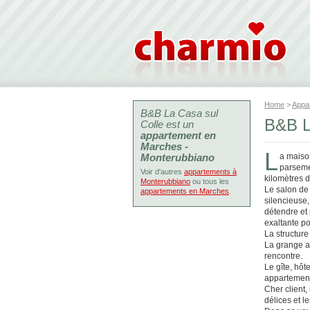
Home
>
Appa
B&B La Casa sul
B&B L
Colle est un
appartement en
Marches -
L
Monterubbiano
a maison
parsemé
Voir d'autres
appartements à
kilomètres d
Monterubbiano
ou tous les
Le salon de 
appartements en Marches
.
silencieuse, 
détendre et 
exaltante po
La structure
La grange a 
rencontre.
Le gîte, hô
appartement
Cher client,
délices et le