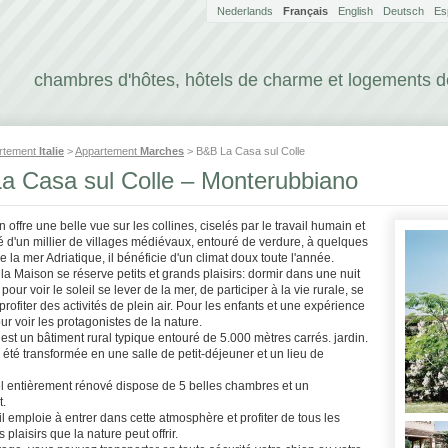
Nederlands
Français
English
Deutsch
Es
chambres d'hôtes, hôtels de charme et logements 
rtement
Italie
>
Appartement
Marches
> B&B La Casa sul Colle
a Casa sul Colle – Monterubbiano
 offre une belle vue sur les collines, ciselés par le travail humain et
 d'un millier de villages médiévaux, entouré de verdure, à quelques
e la mer Adriatique, il bénéficie d'un climat doux toute l'année.
la Maison se réserve petits et grands plaisirs: dormir dans une nuit
pour voir le soleil se lever de la mer, de participer à la vie rurale, se
profiter des activités de plein air. Pour les enfants et une expérience
ur voir les protagonistes de la nature.
 est un bâtiment rural typique entouré de 5.000 mètres carrés. jardin.
été transformée en une salle de petit-déjeuner et un lieu de
tel entièrement rénové dispose de 5 belles chambres et un
.
 il emploie à entrer dans cette atmosphère et profiter de tous les
s plaisirs que la nature peut offrir.