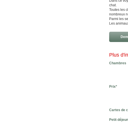
Dans ce voya
chat.
Toutes les 
nombreux nu
Parmi les s
Les animaux
Dema
Plus d'i
Chambres
Prix*
Cartes de c
Petit déjeu