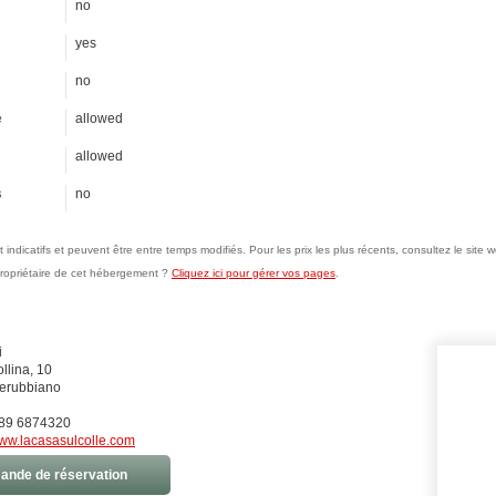
no
yes
no
e
allowed
allowed
s
no
nt indicatifs et peuvent être entre temps modifiés. Pour les prix les plus récents, consultez le sit
propriétaire de cet hébergement ?
Cliquez ici pour gérer vos pages
.
i
llina, 10
erubbiano
89 6874320
ww.lacasasulcolle.com
nde de réservation