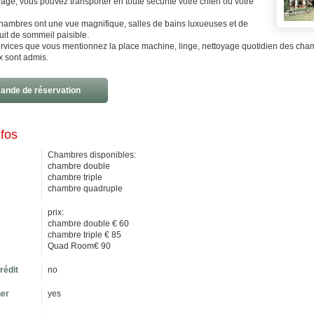
ge, vous pouvez transporter en toute sécurité votre chien ou votre
chambres ont une vue magnifique, salles de bains luxueuses et de
it de sommeil paisible.
ervices que vous mentionnez la place machine, linge, nettoyage quotidien des cha
 sont admis.
nde de réservation
nfos
Chambres disponibles:
chambre double
chambre triple
chambre quadruple
prix:
chambre double € 60
chambre triple € 85
Quad Room€ 90
rédit
no
ner
yes