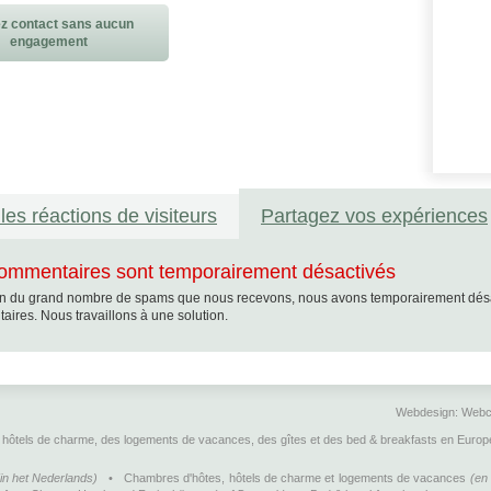
z contact sans aucun
engagement
les réactions de visiteurs
Partagez vos expériences
ommentaires sont temporairement désactivés
n du grand nombre de spams que nous recevons, nous avons temporairement désacti
ires. Nous travaillons à une solution.
Webdesign:
Webc
hôtels de charme, des logements de vacances, des gîtes et des bed & breakfasts en Europ
Cookie Consent plugin for the EU cookie law
(in het Nederlands)
•
Chambres d'hôtes, hôtels de charme et logements de vacances
(en 