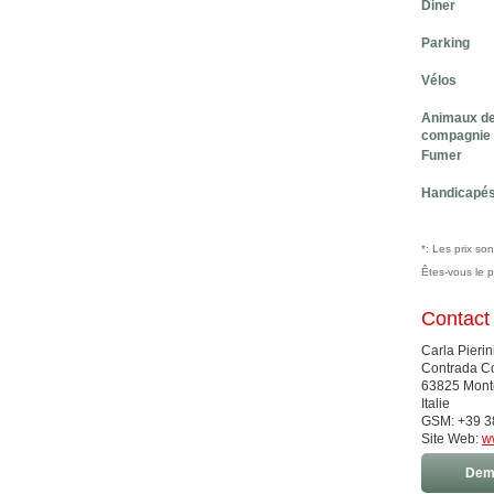
Diner
Parking
Vélos
Animaux d
compagnie
Fumer
Handicapé
*: Les prix so
Êtes-vous le 
Contact
Carla Pierin
Contrada Co
63825 Mont
Italie
GSM: +39 3
Site Web:
w
Dema