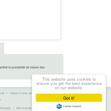
vé la possibilité de laisser des
This website uses cookies to
ensure you get the best experience
on our website.
raft
•
Cliquez ici pour gérer vos pages
•
Contact
Got it!
e.
français)
•
Bed & breakfasts, charming hotels and