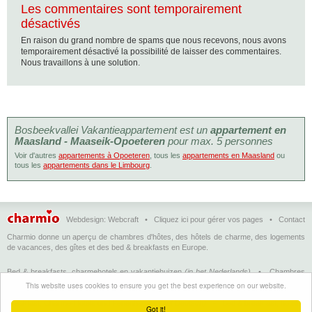
Les commentaires sont temporairement
désactivés
En raison du grand nombre de spams que nous recevons, nous avons
temporairement désactivé la possibilité de laisser des commentaires.
Nous travaillons à une solution.
Bosbeekvallei Vakantieappartement est un
appartement en
Maasland - Maaseik-Opoeteren
pour max. 5 personnes
Voir d'autres
appartements à Opoeteren
, tous les
appartements en Maasland
ou
tous les
appartements dans le Limbourg
.
Webdesign:
Webcraft
•
Cliquez ici pour gérer vos pages
•
Contact
Charmio donne un aperçu de chambres d'hôtes, des hôtels de charme, des logements
de vacances, des gîtes et des bed & breakfasts en Europe.
Bed & breakfasts, charmehotels en vakantiehuizen
(in het Nederlands)
•
Chambres
d'hôtes, hôtels de charme et logements de vacances
(en français)
•
Bed &
This website uses cookies to ensure you get the best experience on our website.
breakfasts, charming hotels and holiday accommodations
(in English)
•
Bed &
Breakfast, Charme-Hotels und Ferienhäuser
(auf Deutsch)
•
Bed & breakfast, hoteles
Got it!