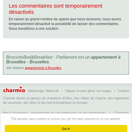
Les commentaires sont temporairement
désactivés
En raison du grand nombre de spams que nous recevons, nous avons
temporairement désactivé la possibilité de laisser des commentaires.
Nous travaillons à une solution.
BrusselsBed&Breakfast - Parliament est un
appartement à
Bruxelles - Bruxelles
Voir d'autres
appartements à Bruxelles
.
Webdesign:
Webcraft
•
Cliquez ici pour gérer vos pages
•
Contact
Charmio donne un aperçu de chambres d'hôtes, des hôtels de charme, des logements
de vacances, des gîtes et des bed & breakfasts en Europe.
Bed & breakfasts, charmehotels en vakantiehuizen
(in het Nederlands)
•
Chambres
d'hôtes, hôtels de charme et logements de vacances
(en français)
•
Bed &
This website uses cookies to ensure you get the best experience on our website.
breakfasts, charming hotels and holiday accommodations
(in English)
•
Bed &
Breakfast, Charme-Hotels und Ferienhäuser
(auf Deutsch)
•
Bed & breakfast, hoteles
Got it!
con encanto y alojamientos turísticos
(en Enspañol)