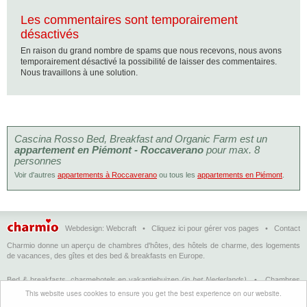
Les commentaires sont temporairement
désactivés
En raison du grand nombre de spams que nous recevons, nous avons
temporairement désactivé la possibilité de laisser des commentaires.
Nous travaillons à une solution.
Cascina Rosso Bed, Breakfast and Organic Farm est un
appartement en Piémont - Roccaverano
pour max. 8
personnes
Voir d'autres
appartements à Roccaverano
ou tous les
appartements en Piémont
.
Webdesign:
Webcraft
•
Cliquez ici pour gérer vos pages
•
Contact
Charmio donne un aperçu de chambres d'hôtes, des hôtels de charme, des logements
de vacances, des gîtes et des bed & breakfasts en Europe.
Bed & breakfasts, charmehotels en vakantiehuizen
(in het Nederlands)
•
Chambres
d'hôtes, hôtels de charme et logements de vacances
(en français)
•
Bed &
This website uses cookies to ensure you get the best experience on our website.
breakfasts, charming hotels and holiday accommodations
(in English)
•
Bed &